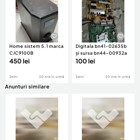
Home sistem 5.1 marca
Digitala bn41-02635b
CJC9100B
și sursa bn44-00932a
450 lei
100 lei
Seini
20 ore în urmă
Seini
20 ore în urmă
Anunturi similare