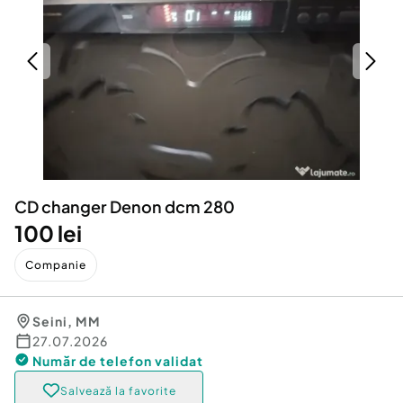
Locuri de munca
Utilaje agricole si industriale
Servicii
Piese auto si accesorii
Animale de companie
Dacia Duster
Afaceri și echipamente profesionale
Inchiriere Bunuri si Vehicule
CD changer Denon dcm 280
100 lei
Companie
Seini
,
MM
27.07.2026
Număr de telefon
validat
Salvează la favorite