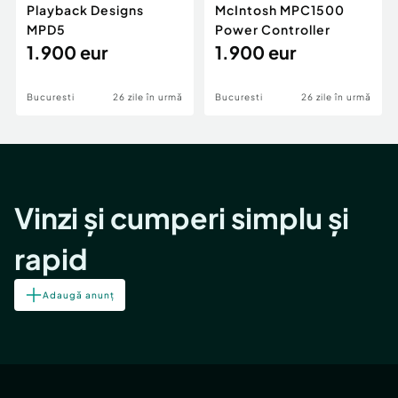
Playback Designs
McIntosh MPC1500
MPD5
Power Controller
1.900 eur
1.900 eur
Bucuresti
26 zile în urmă
Bucuresti
26 zile în urmă
Vinzi și cumperi simplu și
rapid
Adaugă anunț