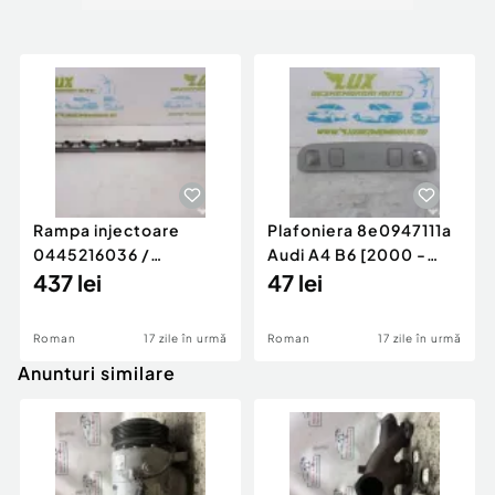
Rampa injectoare
Plafoniera 8e0947111a
0445216036 /
Audi A4 B6 [2000 -
780542302 3.0 d 313
437 lei
2005]
47 lei
cp N57D30
Roman
17 zile în urmă
Roman
17 zile în urmă
Anunturi similare