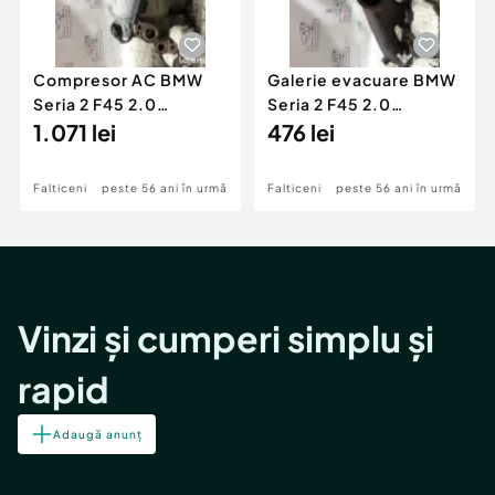
Compresor AC BMW
Galerie evacuare BMW
Seria 2 F45 2.0
Seria 2 F45 2.0
Motorina 2016
1.071 lei
Motorina 2016
476 lei
Falticeni
peste 56 ani în urmă
Falticeni
peste 56 ani în urmă
Vinzi și cumperi simplu și
rapid
Adaugă anunț