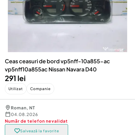
Locuri de munca
Utilaje agricole si industriale
Servicii
Piese auto si accesorii
Animale de companie
Dacia Duster
Afaceri și echipamente profesionale
Inchiriere Bunuri si Vehicule
Ceas ceasuri de bord vp5nff-10a855-ac
vp5nff10a855ac Nissan Navara D40
291 lei
Utilizat
Companie
Roman
,
NT
04.08.2026
Număr de telefon
nevalidat
Salvează la favorite