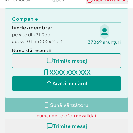
ID:
15230659
63
Raportează anunț
Companie
luxdezmembrari
pe site din
21 Dec
activ:
10 feb 2026 21:14
37869
anunțuri
Nu există recenzii
Trimite mesaj
XXXX XXX XXX
Arată numărul
Sună vânzătorul
numar de telefon
nevalidat
Trimite mesaj