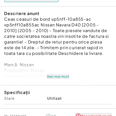
Descriere anunt
Ceas ceasuri de bord vp5nff-10a855-ac
vp5nff10a855ac Nissan Navara D40 [2005 -
2010] (2005 - 2010) - Toate piesele vandute de
catre societatea noastra vin insotite de factura si
garantie! - Dreptul de retur pentru orice piesa
este de 14 zile. - Trimitem prin curierat rapid in
toata tara cu posibilitate Deschidere la livrare.
Marcă: Nissan
Producător: Nissan
Cod referinţă OEM: 48080713
Vezi mai mult
Piesă: Ceas ceasuri de bord vp5nff-10a855-ac
vp5nff10a855ac
Specificații
Garanție
Stare
Utilizat