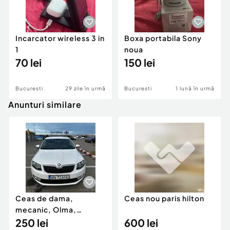
Incarcator wireless 3 in
Boxa portabila Sony
1
noua
70 lei
150 lei
Bucuresti
29 zile în urmă
Bucuresti
1 lună în urmă
Anunturi similare
Ceas de dama,
Ceas nou paris hilton
mecanic, Olma,
elvetian.
250 lei
600 lei