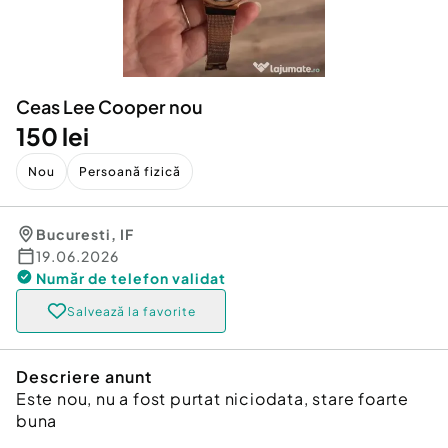
Locuri de munca
Utilaje agricole si industriale
Servicii
Piese auto si accesorii
Animale de companie
Dacia Duster
Afaceri și echipamente profesionale
Ceas Lee Cooper nou
Inchiriere Bunuri si Vehicule
150 lei
Nou
Persoană fizică
Bucuresti
,
IF
19.06.2026
Număr de telefon
validat
Salvează la favorite
Descriere anunt
Este nou, nu a fost purtat niciodata, stare foarte
buna