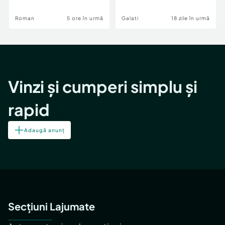
Roman
5 ore în urmă
Galati
18 zile în urmă
Vinzi și cumperi simplu și
rapid
Adaugă anunț
Secțiuni Lajumate