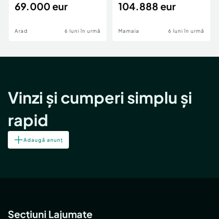
69.000 eur
cheie,langa Mega
104.888 eur
Image
Arad
6 luni în urmă
Mamaia
6 luni în urmă
Vinzi și cumperi simplu și
rapid
Adaugă anunț
Secțiuni Lajumate