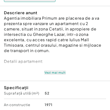
Descriere anunt
Agentia imobiliara Primum are placerea de a va
prezenta spre vanzare un apartament cu 2
camere, situat in zona Cetatii, in apropiere de
intersectia cu Gheorghe Lazar, intr-o zona
excelenta, cu acces rapid catre Iulius Mall
Timisoara, centrul orasului, magazine si mijloace
de transport in comun.
Detalii apartament:
Vezi mai mult
Suprafata utila: 52 mp balcon inchis
Etaj: 1 / 4
Specificații
Compartimentare: semidecomandat
Suprafață utilă (m²)
52
Apartament nemobilat
Necesita renovare, ideal pentru personalizare
dupa propriul gust
An constructie
1971