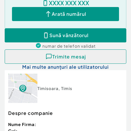
XXXX XXX XXX
orasului
Arată numărul
Apartamentul reprezinta o oportunitate excelenta
atat pentru locuit, cat si pentru investitie, datorita
Sună vânzătorul
pozitiei foarte bune si posibilitatii de amenajare
dupa propriile preferinte.
numar de telefon
validat
Trimite mesaj
Confort:
1
Mai multe anunțuri ale utilizatorului
Tip imobil:
Bloc de apartamente
Număr Băi:
1
Timisoara
,
Timis
Despre companie
Nume Firma:
Cui: