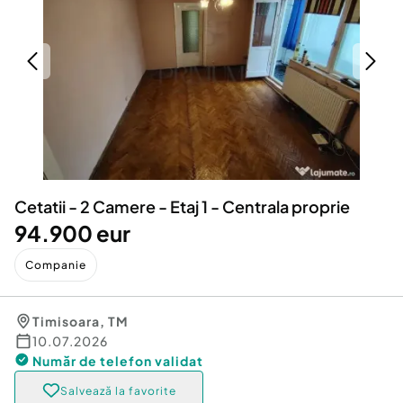
Locuri de munca
Utilaje agricole si industriale
Servicii
Piese auto si accesorii
Animale de companie
Dacia Duster
Afaceri și echipamente profesionale
Inchiriere Bunuri si Vehicule
Cetatii - 2 Camere - Etaj 1 - Centrala proprie
94.900 eur
Companie
Timisoara
,
TM
10.07.2026
Număr de telefon
validat
Salvează la favorite