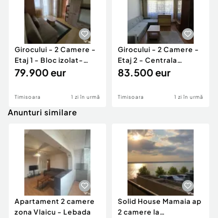
Girocului - 2 Camere -
Girocului - 2 Camere -
Etaj 1 - Bloc izolat-
Etaj 2 - Centrala
Aproape de Jude
79.900 eur
proprie
83.500 eur
Timisoara
1 zi în urmă
Timisoara
1 zi în urmă
Anunturi similare
Apartament 2 camere
Solid House Mamaia ap
zona Vlaicu - Lebada
2 camere la