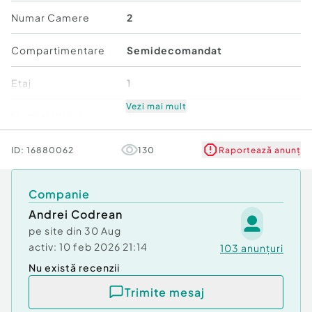
Numar Camere
2
Compartimentare interioara:
Compartimentare
Semidecomandat
hol de acces
Etaj
1
bucatarie camara
sufragerie cu acces in balcon
Vezi mai mult
Mobilat/Utilat
3
dormitor
baie cu geam
Număr niveluri imobil
4
ID:
16880062
130
Raportează anunț
Stare
Bună
Dotari si beneficii:
Companie
Andrei Codrean
Comfort
1
centrala termica proprie
pe site din
30 Aug
sistem de climatizare
activ:
10 feb 2026 21:14
103
anunțuri
balcon inchis
Nu există recenzii
baie cu ventilatie naturala
compartimentare practica si eficienta
Trimite mesaj
zona foarte bine conectata la toate facilitatile