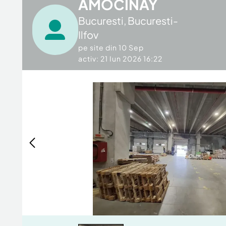
AMOCINAY
Bucuresti
,
Bucuresti-
Ilfov
pe site din
10 Sep
activ: 21 Iun 2026 16:22