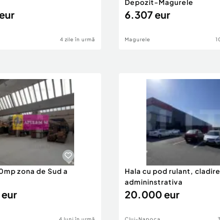
Depozit-Magurele
eur
6.307 eur
4 zile în urmă
Magurele
1
0mp zona de Sud a
Hala cu pod rulant, cladir
admininstrativa
 eur
20.000 eur
4 luni în urmă
Cluj-Napoca