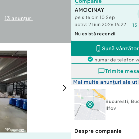
Companie
AMOCINAY
pe site din
10 Sep
13
anunțuri
activ:
21 iun 2026 16:22
13
Nu există recenzii
Sună vânzător
numar de telefon
v
Trimite mesa
Mai multe anunțuri ale uti
Bucuresti
,
Buc
Ilfov
Despre companie