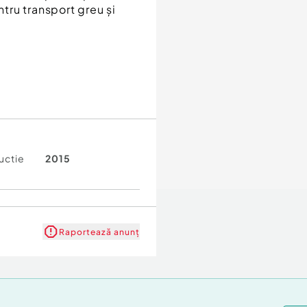
tru transport greu și
uctie
2015
Raportează anunț