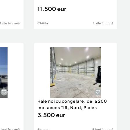
11.500 eur
0 zile în urmă
Chitila
2 zile în urmă
e
Hale noi cu congelare, de la 200
mp, acces TIR, Nord, Ploies
3.500 eur
3 luni în urmă
Ploiesti
5 luni în urmă