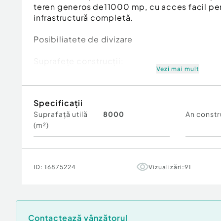
teren generos de11000 mp, cu acces facil pen
infrastructură completă.
Posibiliatete de divizare
Suprafețe construcții:
Vezi mai mult
Depozit 1 – 2.400 mp
Specificații
Depozit 2 – 1917 mp
Suprafață utilă
8000
An constr
(m²)
Depozit 3 – 2.707 mp
Clădire birouri – 900 mp
Caracteristici principale:
ID:
16875224
Vizualizări:
91
Teren total: 11000 mp
Înălțime utilă depozite: 9 metri
Contactează vânzătorul