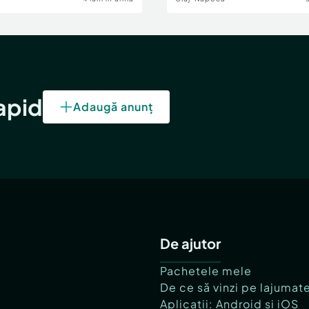
rapid
Adaugă anunț
De ajutor
Pachetele mele
De ce să vinzi pe lajumat
Aplicații: Android și iOS