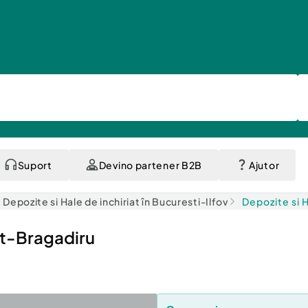
Suport
Devino partener B2B
Ajutor
Depozite si Hale de inchiriat în Bucuresti-Ilfov
Depozite si H
it-Bragadiru