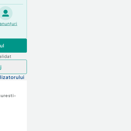
anunțuri
ul
alidat
j
lizatorului
uresti-