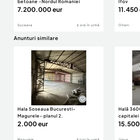
betoane -Nordul Romaniei
Ifov
Înălţime spaţiu: 9.0 m
7.200.000 eur
11.450 
Număr Grupuri Sanitare: 4
Producție
Suceava
6 ore în urmă
Olteni
Depozitare
Acces: Acces TIR
Anunturi similare
Posibilitate parcare: Da
Nr. locuri parcare:
10-20
Tip imobil:
Depozitare
Hala Soseaua Bucuresti-
Hală 360
Magurele- planul 2.
capitalei
2.000 eur
15.500
Magurele
4 luni în urmă
Jilava