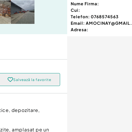
Nume Firma:
Cui:
Telefon:
0768574563
Email:
AMOCINAY@GMAIL
Adresa:
Salvează la favorite
tice, depozitare,
zite, amplasat pe un