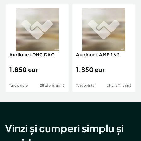
Audionet DNC DAC
Audionet AMP 1 V2
1.850 eur
1.850 eur
Targoviste
28 zile în urmă
Targoviste
28 zile în urmă
Vinzi și cumperi simplu și