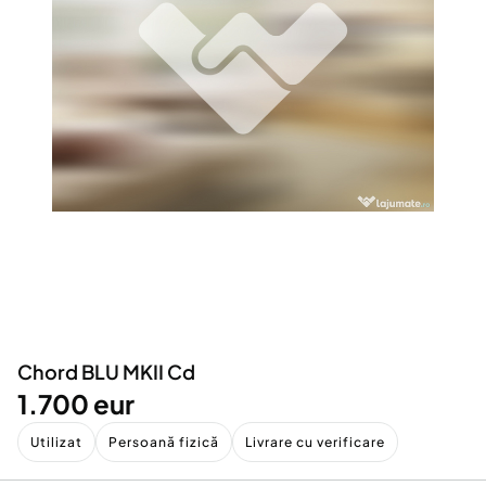
Locuri de munca
Utilaje agricole si industriale
Servicii
Piese auto si accesorii
Animale de companie
Dacia Duster
Afaceri și echipamente profesionale
Inchiriere Bunuri si Vehicule
Chord BLU MKII Cd
1.700 eur
Utilizat
Persoană fizică
Livrare cu verificare