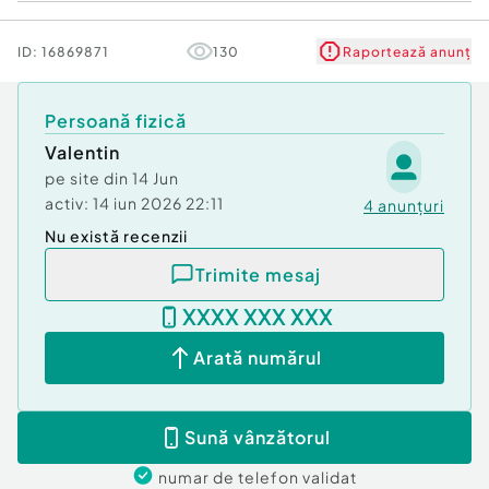
ID:
16869871
130
Raportează anunț
Persoană fizică
Valentin
pe site din
14 Jun
activ:
14 iun 2026 22:11
4
anunțuri
Nu există recenzii
Trimite mesaj
XXXX XXX XXX
Arată numărul
Sună vânzătorul
numar de telefon
validat