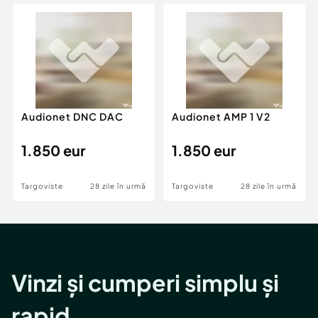
Locuri de munca
Utilaje agricole si industriale
Servicii
Piese auto si accesorii
Animale de companie
Dacia Duster
Afaceri și echipamente profesionale
Inchiriere Bunuri si Vehicule
Audionet DNC DAC
Audionet AMP 1 V2
1.850 eur
1.850 eur
Targoviste
28 zile în urmă
Targoviste
28 zile în urmă
Vinzi și cumperi simplu și
rapid