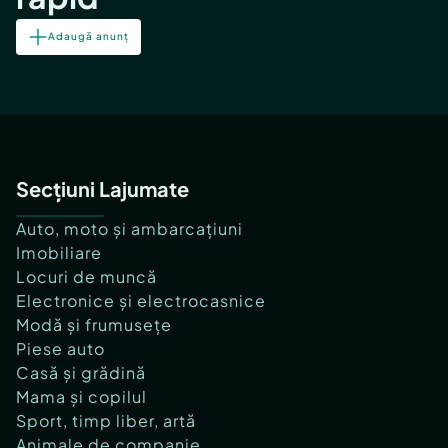
Adaugă anunț
Secțiuni Lajumate
Auto, moto și ambarcațiuni
Imobiliare
Locuri de muncă
Electronice și electrocasnice
Modă și frumusețe
Piese auto
Casă și grădină
Mama și copilul
Sport, timp liber, artă
Animale de companie