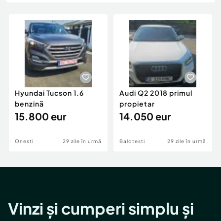
Locuri de munca
Utilaje agricole si industriale
Servicii
Piese auto si accesorii
Animale de companie
Dacia Duster
Afaceri și echipamente profesionale
Inchiriere Bunuri si Vehicule
Hyundai Tucson 1.6
Audi Q2 2018 primul
benzină
propietar
15.800 eur
14.050 eur
Onesti
29 zile în urmă
Balotesti
29 zile în urmă
Vinzi și cumperi simplu și