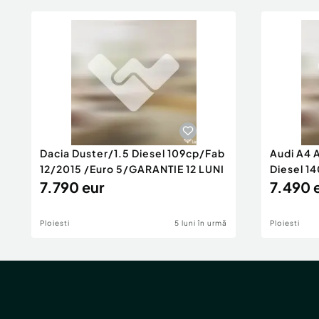
Dacia Duster/1.5 Diesel 109cp/Fab
Audi A4 
12/2015 /Euro 5/GARANTIE 12 LUNI
Diesel 14
7.790 eur
Rate/GA
7.490 
Ploiesti
5 luni în urmă
Ploiesti