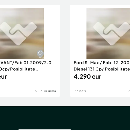
AVANT/Fab 01.2009/2.0
Ford S-Max / Fab-12-200
0cp/Posibilitate
Diesel 131 Cp/ Posibilitat
RANTIE
eur
4.290 eur
5 luni în urmă
Ploiesti