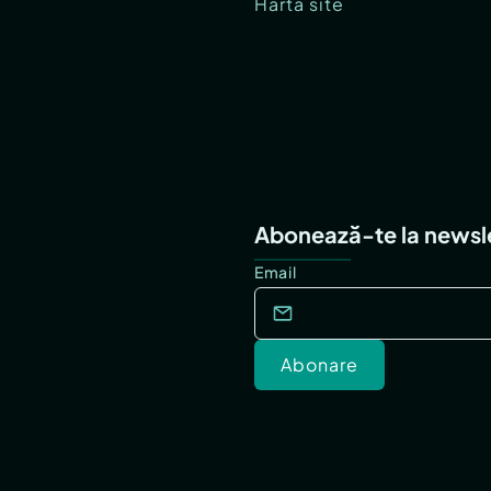
Hartă site
Abonează-te la newsl
Email
Abonare