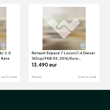
6/ 2.0
Renault Espace 7 Locuri/1.6 Diesel
e Rate
160cp/FAB 05.2016/Euro
6/Posibilita
13.490 eur
5 luni în urmă
Ploiesti
5 luni în urmă