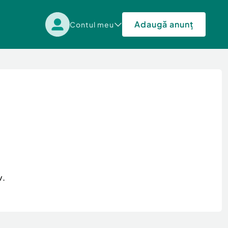
Adaugă anunț
Contul meu
v.