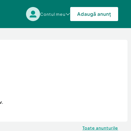
Adaugă anunț
Contul meu
v.
Toate anunturile