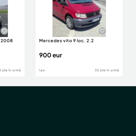
n 2008
Mercedes vito 9 loc. 2.2
900 eur
 zile în urmă
Iasi
30 zile în urmă