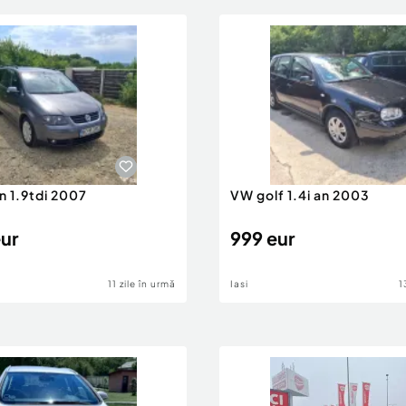
n 1.9tdi 2007
VW golf 1.4i an 2003
eur
999 eur
11 zile în urmă
Iasi
1