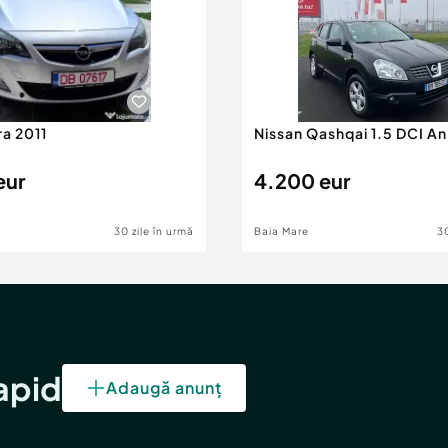
ra 2011
Nissan Qashqai 1.5 DCI A
eur
4.200 eur
30 zile în urmă
Baia Mare
30
rapid
Adaugă anunț