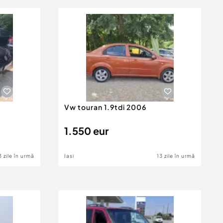
Vw touran 1.9tdi 2006
1.550 eur
3 zile în urmă
Iasi
13 zile în urmă