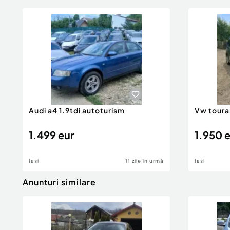
Audi a4 1.9tdi autoturism
Vw toura
1.499 eur
1.950 
Iasi
11 zile în urmă
Iasi
Anunturi similare