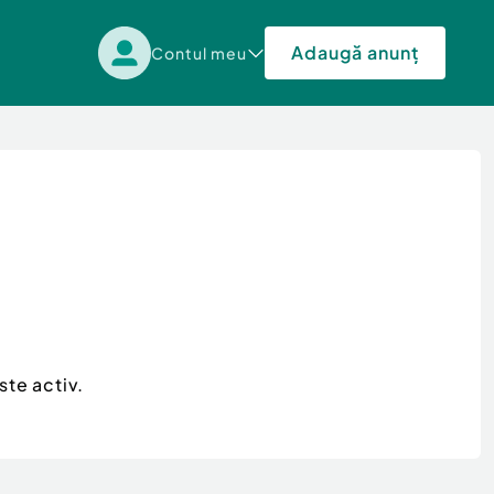
Adaugă anunț
Contul meu
ste activ.