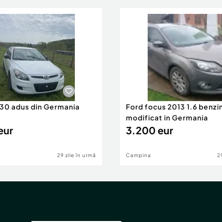
i30 adus din Germania
Ford focus 2013 1.6 benzi
modificat in Germania
eur
3.200 eur
29 zile în urmă
Campina
2