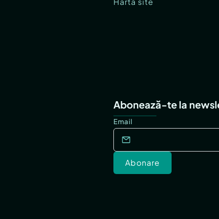
Hartă site
Abonează-te la newsl
Email
Abonare