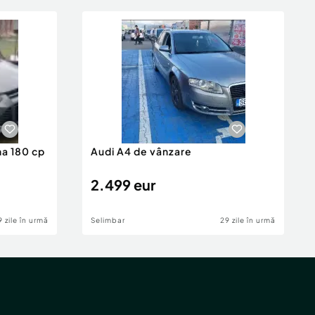
na 180 cp
Audi A4 de vânzare
2.499 eur
9 zile în urmă
Selimbar
29 zile în urmă