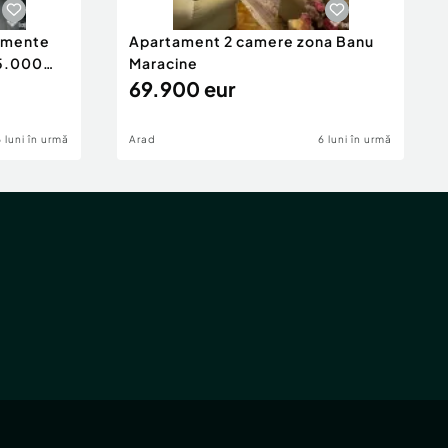
tamente
Apartament 2 camere zona Banu
65.000
Maracine
69.900 eur
6 luni în urmă
Arad
6 luni în urmă