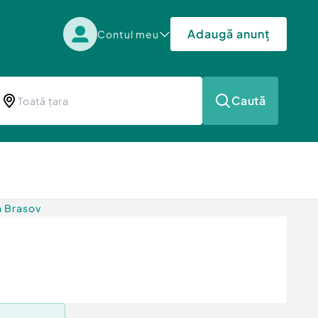
Adaugă anunț
Contul meu
Caută
n Brasov