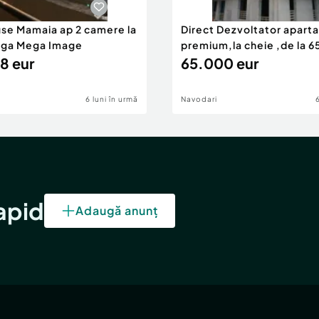
use Mamaia ap 2 camere la
Direct Dezvoltator apar
nga Mega Image
premium,la cheie ,de la 
8 eur
eur
65.000 eur
6 luni în urmă
Navodari
rapid
Adaugă anunț