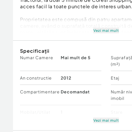
acces facil la toate punctele de interes urban
Proprietatea este compusă din patru apartam
camere, având o suprafață totală construită d
Vezi mai mult
toate unitățile sunt închiriate în regim reziden
generând un venit stabil.
Specificații
Imobilul oferă un potențial excelent de transf
Numar Camere
Mai mult de 5
Suprafață
necesitățile viitorului proprietar:
(m²)
-spațiu comercial
An constructie
2012
Etaj
-clădire de birouri
Compartimentare
Decomandat
Număr niv
-clinică medicală
imobil
-extindere a serviciilor turistice
Mobilat/Utilat
1
Stare
Vezi mai mult
-dezvoltare imobiliară
Comfort
1