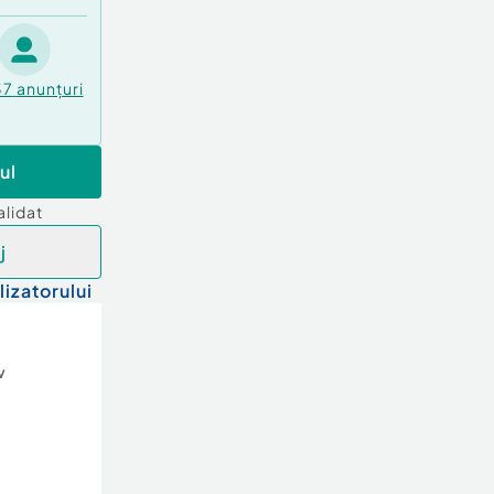
37
anunțuri
ul
alidat
j
lizatorului
v