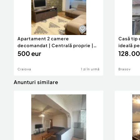
Apartament 2 camere
Casă tip 
decomandat | Centrală proprie |
ideală p
60 mp |
500 eur
128.00
Craiova
1 zi în urmă
Brasov
Anunturi similare