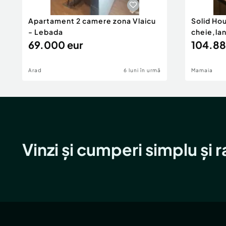
Apartament 2 camere zona Vlaicu
Solid Ho
- Lebada
cheie,la
69.000 eur
104.88
Arad
6 luni în urmă
Mamaia
Vinzi și cumperi simplu și 