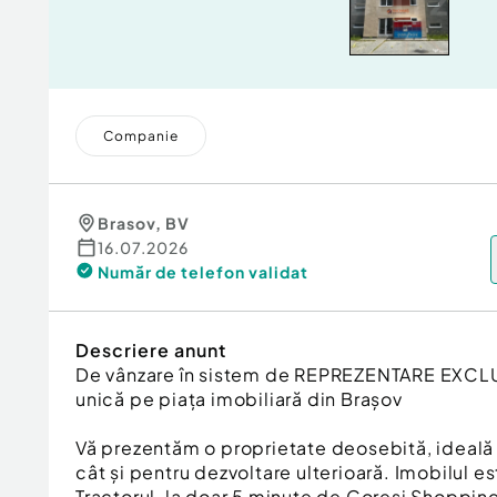
Companie
Brasov
,
BV
16.07.2026
Număr de telefon
validat
Descriere anunt
De vânzare în sistem de REPREZENTARE EXCLU
unică pe piața imobiliară din Brașov
Vă prezentăm o proprietate deosebită, ideală a
cât și pentru dezvoltare ulterioară. Imobilul es
Tractorul, la doar 5 minute de Coresi Shopping