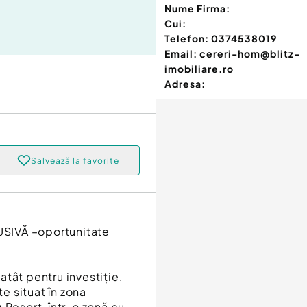
Nume Firma:
Cui:
Telefon:
0374538019
Email:
cereri-hom@blitz-
imobiliare.ro
Adresa:
Salvează la favorite
SIVĂ –oportunitate
tât pentru investiție,
te situat în zona
 Resort, într-o zonă cu