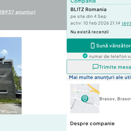
Companie
BLITZ Romania
18937
anunțuri
pe site din
4 Sep
activ:
10 feb 2026 21:14
189
Nu există recenzii
Sună vânzător
numar de telefon
v
Trimite mesa
Mai multe anunțuri ale uti
Brasov
,
Braso
Despre companie