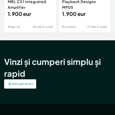
MBL C51 Integrated
Playback Designs
Amplifier
MPD5
1.900 eur
1.900 eur
Targu Jiu
26 zile în urmă
Bucuresti
27 zile în urmă
Vinzi și cumperi simplu și
rapid
Adaugă anunț