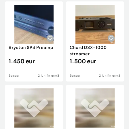
Locuri de munca
Utilaje agricole si industriale
Servicii
Piese auto si accesorii
Animale de companie
Dacia Duster
Afaceri și echipamente profesionale
Inchiriere Bunuri si Vehicule
Bryston SP3 Preamp
Chord DSX-1000
streamer
1.450 eur
1.500 eur
Bacau
2 luni în urmă
Bacau
2 luni în urmă