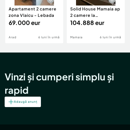
Apartament 2 camere
Solid House Mamaia ap
zona Vlaicu - Lebada
2 camere la
69.000 eur
cheie,langa Mega
104.888 eur
Image
Arad
6 luni în urmă
Mamaia
6 luni în urmă
Vinzi și cumperi simplu și
rapid
Adaugă anunț