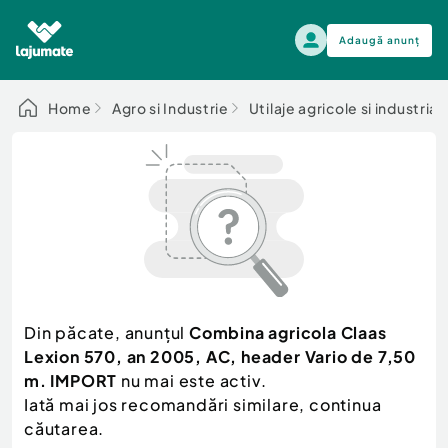
Adaugă anunț
Alege categoria
Home
Agro si Industrie
Utilaje agricole si industrial
Auto, moto si ambarcatiuni
Toate Anunturile
Auto, moto si ambarcatiuni
Imobiliare
Autoturisme
Electronice si electrocasnice
Anvelope si Jante
Casa si gradina
Alege dupa sezon
Piese auto
Scutere - ATV - UTV
Din păcate, anunțul
Combina agricola Claas
Mama si copilul
Autoutilitare
Lexion 570, an 2005, AC, header Vario de 7,50
Moda si frumusete
Ambarcatiuni
m. IMPORT
nu mai este activ.
Sport, timp liber, arta
Iată mai jos recomandări similare, continua
Camioane - Rulote - Remorci
Agro si Industrie
căutarea.
Motociclete