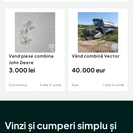
Locuri de munca
Utilaje agricole si industriale
Servicii
Piese auto si accesorii
Animale de companie
Dacia Duster
Afaceri și echipamente profesionale
Inchiriere Bunuri si Vehicule
Vand piese combina
Vând combină Vector
John Deere
3.000 lei
40.000 eur
Constanta
4 zile în urmă
Husi
7 zile în urmă
Vinzi și cumperi simplu și