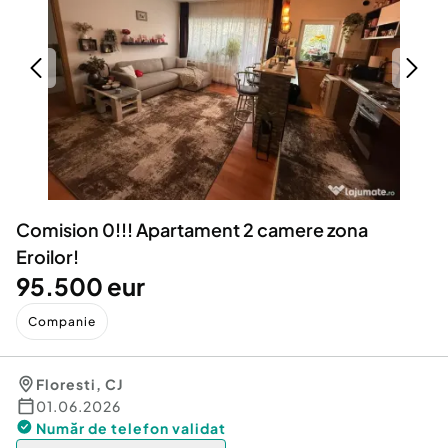
Locuri de munca
Utilaje agricole si industriale
Servicii
Piese auto si accesorii
Animale de companie
Dacia Duster
Afaceri și echipamente profesionale
Inchiriere Bunuri si Vehicule
Comision 0!!! Apartament 2 camere zona
Eroilor!
95.500 eur
Companie
Floresti
,
CJ
01.06.2026
Număr de telefon
validat