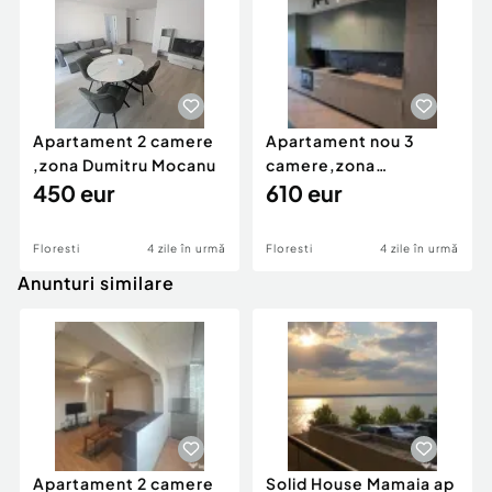
Apartament 2 camere
Apartament nou 3
,zona Dumitru Mocanu
camere,zona
450 eur
Tineretului
610 eur
Floresti
4 zile în urmă
Floresti
4 zile în urmă
Anunturi similare
Apartament 2 camere
Solid House Mamaia ap