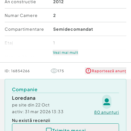
Nr. locuri parcare:
1
An constructie
2012
Numar Camere
2
Compartimentare
Semidecomandat
Etaj
1
Vezi mai mult
Mobilat/Utilat
1
Număr niveluri imobil
3
ID:
16854266
175
Raportează anunț
Stare
Bună
Companie
Loredana
Comfort
1
pe site din
22 Oct
activ:
31 mar 2026 13:33
80
anunțuri
Nu există recenzii
Trimite mesaj