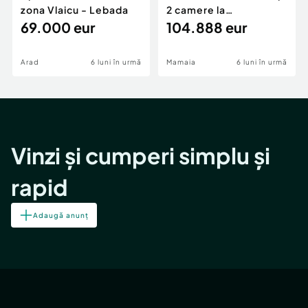
zona Vlaicu - Lebada
2 camere la
69.000 eur
cheie,langa Mega
104.888 eur
Image
Arad
6 luni în urmă
Mamaia
6 luni în urmă
Vinzi și cumperi simplu și
rapid
Adaugă anunț