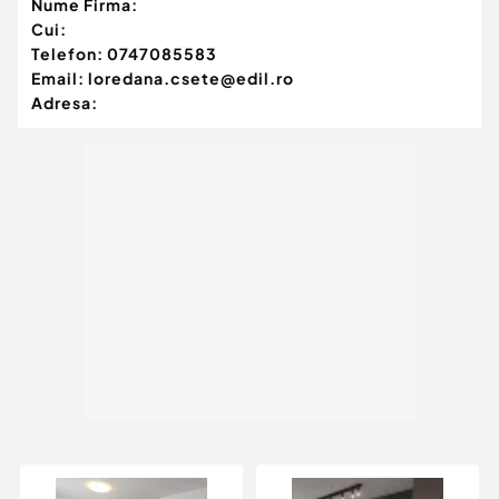
Nume Firma:
Cui:
Telefon:
0747085583
Email:
loredana.csete@edil.ro
Adresa: