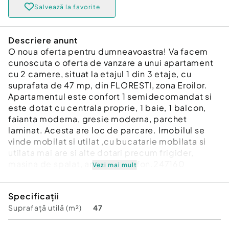
Salvează la favorite
Descriere anunt
O noua oferta pentru dumneavoastra! Va facem
cunoscuta o oferta de vanzare a unui apartament
cu 2 camere, situat la etajul 1 din 3 etaje, cu
suprafata de 47 mp, din FLORESTI, zona Eroilor.
Apartamentul este confort 1 semidecomandat si
este dotat cu centrala proprie, 1 baie, 1 balcon,
faianta moderna, gresie moderna, parchet
laminat. Acesta are loc de parcare. Imobilul se
vinde mobilat si utilat ,cu bucatarie mobilata si
utilata mai are si alte dotari precum frigider,
masina de spalat, aragaz, interfon.247160
Vezi mai mult
Confort:
1
Specificații
Tip imobil:
Bloc de apartamente
Suprafață utilă (m²)
47
Număr Băi:
1
Posibilitate parcare: Da