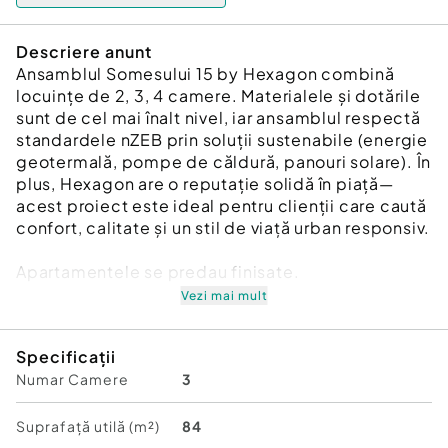
Descriere anunt
Ansamblul Somesului 15 by Hexagon combină
locuințe de 2, 3, 4 camere. Materialele și dotările
sunt de cel mai înalt nivel, iar ansamblul respectă
standardele nZEB prin soluții sustenabile (energie
geotermală, pompe de căldură, panouri solare). În
plus, Hexagon are o reputație solidă în piață—
acest proiect este ideal pentru clienții care caută
confort, calitate și un stil de viață urban responsiv.
Apartamentele se predau finisate.
Vezi mai mult
Clădirea îmbină un design rafinat cu eficiența
Specificații
energetică, prin fațadă ventilată cu tehnologie
Numar Camere
3
Hytect ce purifică aerul, termoizolație sănătoasă
din vată bazaltică de 200 mm și tâmplării placate
cu aluminiu, dotate cu sticlă tripan și jaluzele
Suprafață utilă (m²)
84
automate pentru protecție solară. Echipamentele