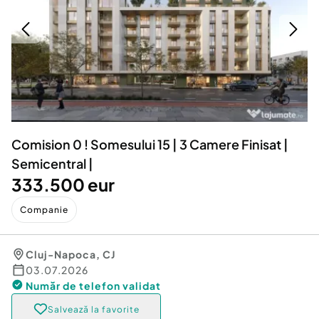
Locuri de munca
Utilaje agricole si industriale
Servicii
Piese auto si accesorii
Animale de companie
Dacia Duster
Afaceri și echipamente profesionale
Inchiriere Bunuri si Vehicule
Comision 0 ! Somesului 15 | 3 Camere Finisat |
Semicentral |
333.500 eur
Companie
Cluj-Napoca
,
CJ
03.07.2026
Număr de telefon
validat
Salvează la favorite