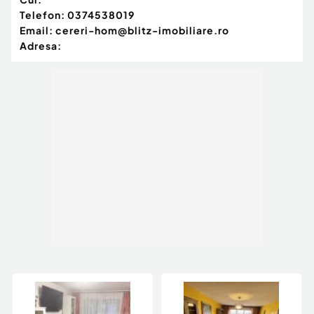
Telefon:
0374538019
Email:
cereri-hom@blitz-imobiliare.ro
Adresa: