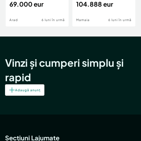
69.000 eur
cheie,langa Mega
104.888 eur
Image
Arad
6 luni în urmă
Mamaia
6 luni în urmă
Vinzi și cumperi simplu și
rapid
Adaugă anunț
Secțiuni Lajumate