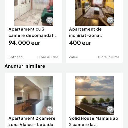
Apartament cu 3
Apartament de
camere decomandat -
închiriat-zona
renovat - Bucovina -
94.000 eur
ultracentrală
400 eur
Par
Botosani
11 ore în urmă
Zalau
11 ore în urmă
Anunturi similare
Apartament 2 camere
Solid House Mamaia ap
zona Vlaicu - Lebada
2 camere la