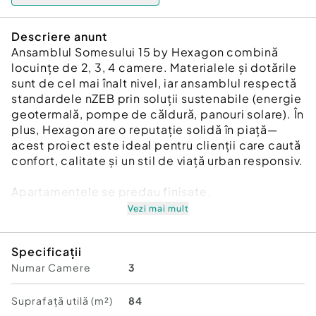
Descriere anunt
Ansamblul Somesului 15 by Hexagon combină
locuințe de 2, 3, 4 camere. Materialele și dotările
sunt de cel mai înalt nivel, iar ansamblul respectă
standardele nZEB prin soluții sustenabile (energie
geotermală, pompe de căldură, panouri solare). În
plus, Hexagon are o reputație solidă în piață—
acest proiect este ideal pentru clienții care caută
confort, calitate și un stil de viață urban responsiv.
Apartamentele se predau finisate.
Vezi mai mult
Clădirea îmbină un design rafinat cu eficiența
energetică, prin fațadă ventilată cu tehnologie
Specificații
Hytect ce purifică aerul, termoizolație sănătoasă
Numar Camere
3
din vată bazaltică de 200 mm și tâmplării placate
cu aluminiu, dotate cu sticlă tripan și jaluzele
automate pentru protecție solară. Echipamentele
Suprafață utilă (m²)
84
high-tech includ un sistem bivalent de încălzire și