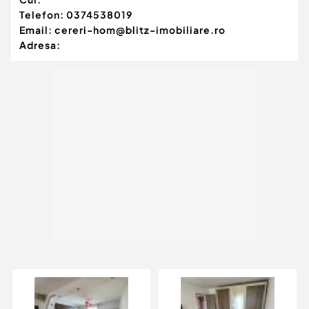
Telefon:
0374538019
Email:
cereri-hom@blitz-imobiliare.ro
Adresa: