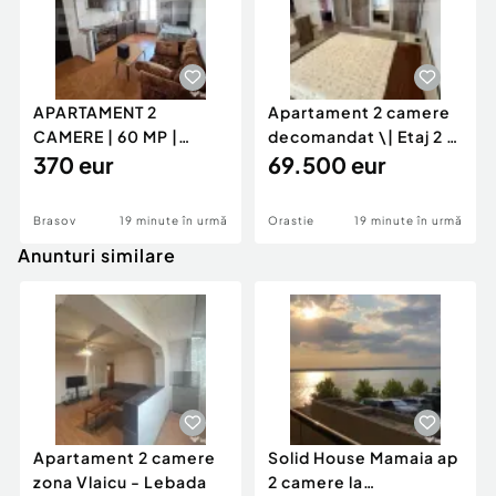
APARTAMENT 2
Apartament 2 camere
CAMERE | 60 MP |
decomandat \| Etaj 2 \|
GENERAL MOCIULSCHI
370 eur
50 mp \+ 8 mp ba
69.500 eur
| BALCON DE
Brasov
19 minute în urmă
Orastie
19 minute în urmă
Anunturi similare
Apartament 2 camere
Solid House Mamaia ap
zona Vlaicu - Lebada
2 camere la