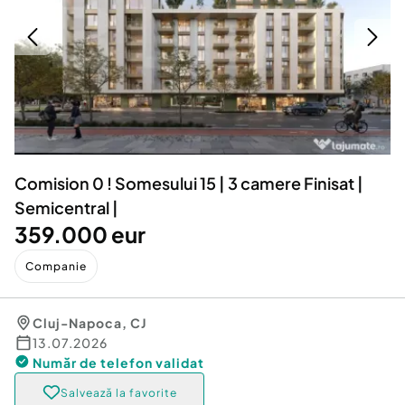
Locuri de munca
Utilaje agricole si industriale
Servicii
Piese auto si accesorii
Animale de companie
Dacia Duster
Afaceri și echipamente profesionale
Inchiriere Bunuri si Vehicule
Comision 0 ! Somesului 15 | 3 camere Finisat |
Semicentral |
359.000 eur
Companie
Cluj-Napoca
,
CJ
13.07.2026
Număr de telefon
validat
Salvează la favorite