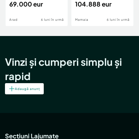
69.000 eur
cheie,langa Mega
104.888 eur
Image
Arad
6 luni în urmă
Mamaia
6 luni în urmă
Vinzi și cumperi simplu și
rapid
Adaugă anunț
Secțiuni Lajumate