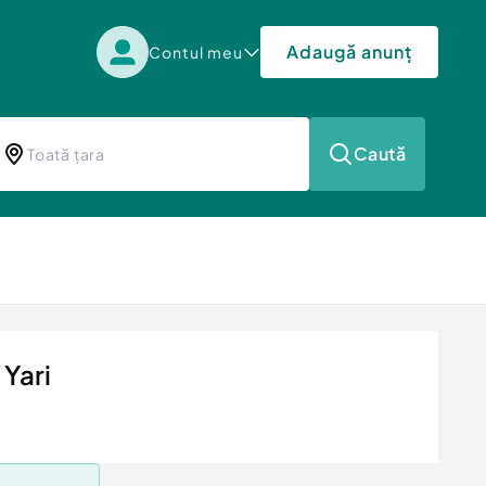
Adaugă anunț
Contul meu
Caută
Yari