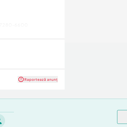
447280-6600
Raportează anunț