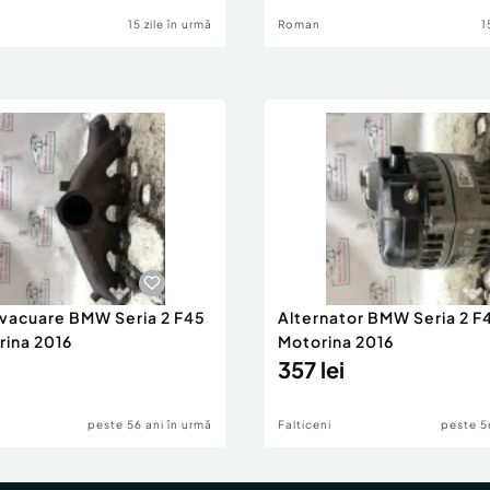
15 zile în urmă
Roman
1
evacuare BMW Seria 2 F45
Alternator BMW Seria 2 F
rina 2016
Motorina 2016
357 lei
peste 56 ani în urmă
Falticeni
peste 5