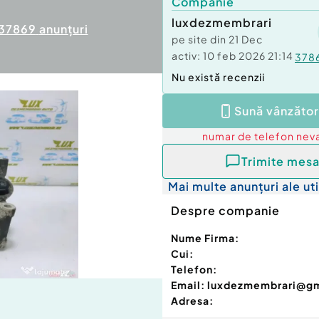
Companie
luxdezmembrari
37869
anunțuri
pe site din
21 Dec
activ:
10 feb 2026 21:14
378
Nu există recenzii
Sună vânzător
numar de telefon
neva
Trimite mesa
Mai multe anunțuri ale uti
Despre companie
Nume Firma:
Cui:
Telefon:
Email:
luxdezmembrari@g
Adresa: