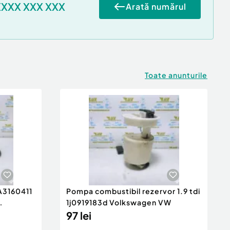
XXXX XXX XXX
Arată numărul
Toate anunturile
 A3160411
Pompa combustibil rezervor 1.9 tdi
1j0919183d Volkswagen VW
97 lei