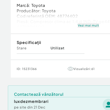
Marcă: Toyota
Producător: Toyota
Cod referinţă OEM: 48774402
Piesă: Compresor clima ac 1.4 d 1ND-TV ge
Vezi mai mult
4472806600
Garanție
Specificații
Stare
Utilizat
ID:
15231366
Vizualizări:
61
Contactează vânzătorul
luxdezmembrari
pe site din
21 Dec