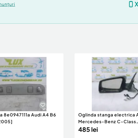
nunțuri
ra 8e0947111a Audi A4 B6
Oglinda stanga electrica
2005]
Mercedes-Benz C-Class
W204/S204 [200
485 lei