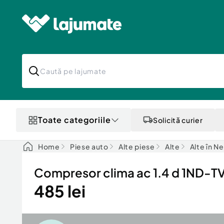
Toate categoriile
Solicită curier
Home
Piese auto
Alte piese
Alte
Alte în N
Compresor clima ac 1.4 d 1ND-
485 lei