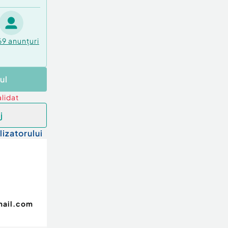
69
anunțuri
ul
lidat
j
lizatorului
mail.com