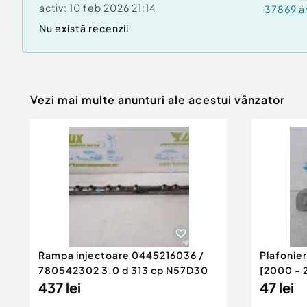
activ:
10 feb 2026 21:14
37869
a
Nu există recenzii
Vezi mai multe anunturi ale acestui vânzator
Rampa injectoare 0445216036 /
Plafonie
780542302 3.0 d 313 cp N57D30
[2000 - 
437 lei
47 lei