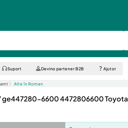
Suport
Devino partener B2B
Ajutor
eamt
Alte în Roman
TV ge447280-6600 4472806600 Toyota 