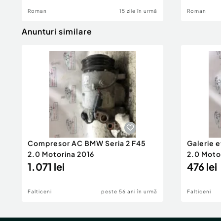
Roman
15 zile în urmă
Roman
Anunturi similare
Compresor AC BMW Seria 2 F45
Galerie 
2.0 Motorina 2016
2.0 Moto
1.071 lei
476 lei
Falticeni
peste 56 ani în urmă
Falticeni