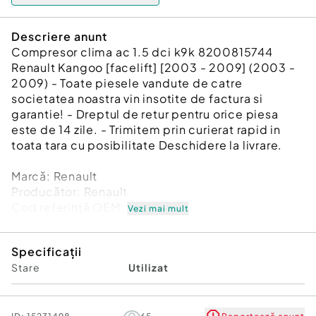
Descriere anunt
Compresor clima ac 1.5 dci k9k 8200815744
Renault Kangoo [facelift] [2003 - 2009] (2003 -
2009) - Toate piesele vandute de catre
societatea noastra vin insotite de factura si
garantie! - Dreptul de retur pentru orice piesa
este de 14 zile. - Trimitem prin curierat rapid in
toata tara cu posibilitate Deschidere la livrare.
Marcă: Renault
Producător: Renault
Cod referinţă OEM: 48862118
Vezi mai mult
Piesă: Compresor clima ac 1.5 dci k9k
8200815744
Specificații
Garanție
Stare
Utilizat