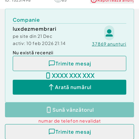
ID:
15231498
65
Raportează anunț
Companie
luxdezmembrari
pe site din
21 Dec
activ:
10 feb 2026 21:14
37869
anunțuri
Nu există recenzii
Trimite mesaj
XXXX XXX XXX
Arată numărul
Sună vânzătorul
numar de telefon
nevalidat
Trimite mesaj