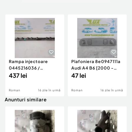
Rampa injectoare
Plafoniera 8e0947111a
0445216036 /
Audi A4 B6 [2000 -
780542302 3.0 d 313
437 lei
2005]
47 lei
cp N57D30
Roman
16 zile în urmă
Roman
16 zile în urmă
Anunturi similare