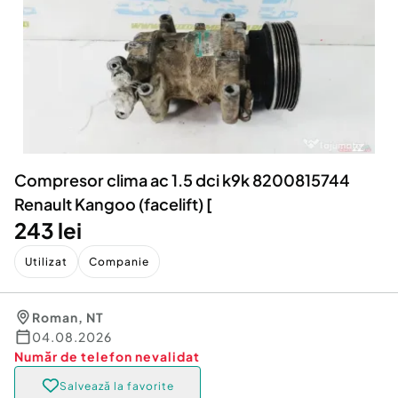
Locuri de munca
Utilaje agricole si industriale
Servicii
Piese auto si accesorii
Animale de companie
Dacia Duster
Afaceri și echipamente profesionale
Inchiriere Bunuri si Vehicule
Compresor clima ac 1.5 dci k9k 8200815744
Renault Kangoo (facelift) [
243 lei
Utilizat
Companie
Roman
,
NT
04.08.2026
Număr de telefon
nevalidat
Salvează la favorite