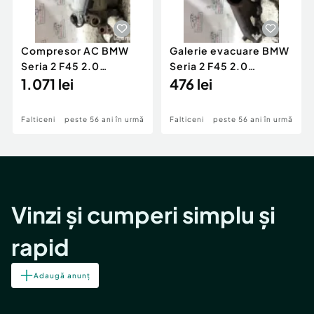
Compresor AC BMW
Galerie evacuare BMW
Seria 2 F45 2.0
Seria 2 F45 2.0
Motorina 2016
1.071 lei
Motorina 2016
476 lei
Falticeni
peste 56 ani în urmă
Falticeni
peste 56 ani în urmă
Vinzi și cumperi simplu și
rapid
Adaugă anunț