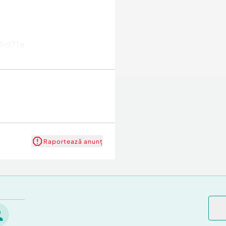
0jd71a
Raportează anunț