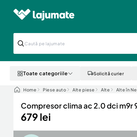
Toate categoriile
Solicită curier
Home
Piese auto
Alte piese
Alte
Alte în N
Compresor clima ac 2.0 dci m9r 9
679 lei