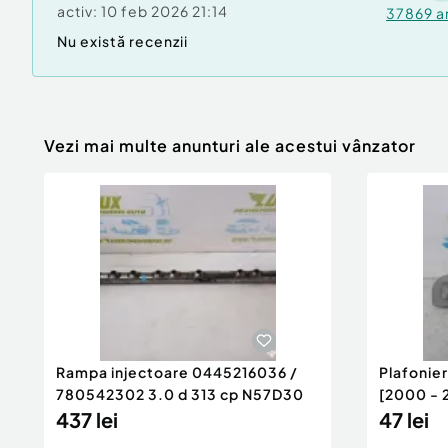
activ:
10 feb 2026 21:14
37869
a
Nu există recenzii
Vezi mai multe anunturi ale acestui vânzator
Rampa injectoare 0445216036 /
Plafonie
780542302 3.0 d 313 cp N57D30
[2000 - 
437 lei
47 lei