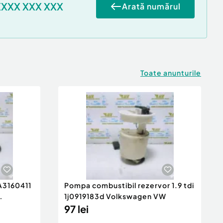
XXXX XXX XXX
Arată numărul
Toate anunturile
 A3160411
Pompa combustibil rezervor 1.9 tdi
1j0919183d Volkswagen VW
97 lei