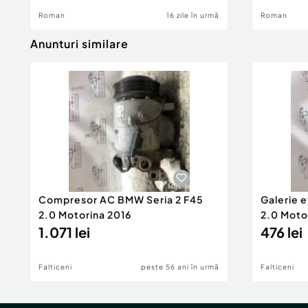
Roman
16 zile în urmă
Roman
Anunturi similare
Compresor AC BMW Seria 2 F45
Galerie 
2.0 Motorina 2016
2.0 Moto
1.071 lei
476 lei
Falticeni
peste 56 ani în urmă
Falticeni