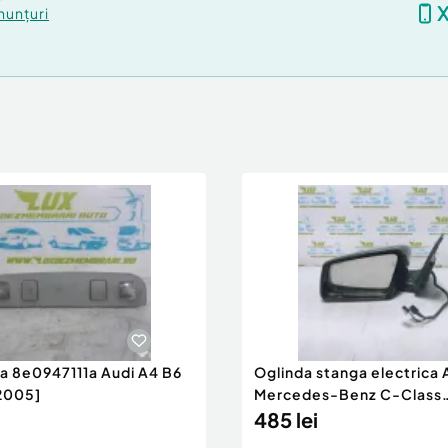
nunțuri
ra 8e0947111a Audi A4 B6
Oglinda stanga electrica
2005]
Mercedes-Benz C-Class
W204/S204 [200
485 lei