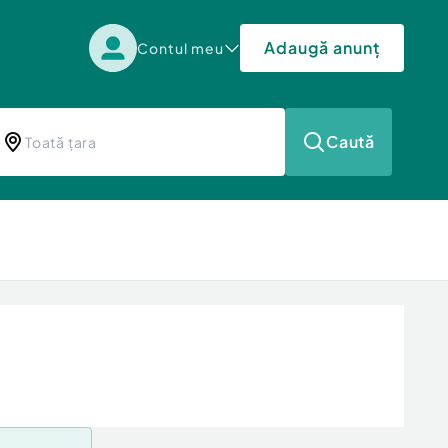
Adaugă anunț
Contul meu
Caută