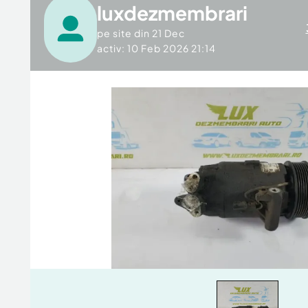
luxdezmembrari
pe site din
21 Dec
activ: 10 Feb 2026 21:14