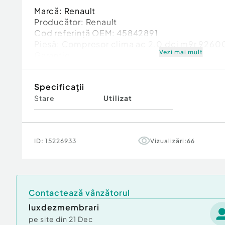
Marcă: Renault
Producător: Renault
Cod referinţă OEM: 45842891
Piesă: Compresor clima ac 2.0 dci m9r 9260
Vezi mai mult
Garanție
Specificații
Stare
Utilizat
ID:
15226933
Vizualizări:
66
Contactează vânzătorul
luxdezmembrari
pe site din
21 Dec