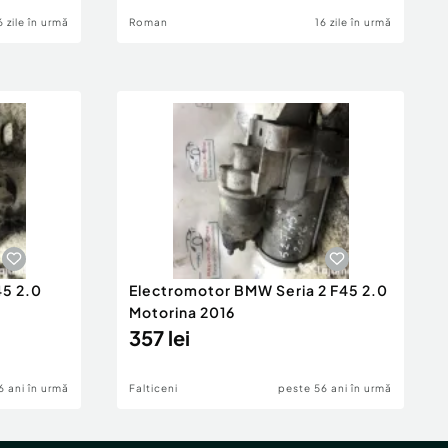
6 zile în urmă
Roman
16 zile în urmă
45 2.0
Electromotor BMW Seria 2 F45 2.0
Motorina 2016
357 lei
6 ani în urmă
Falticeni
peste 56 ani în urmă