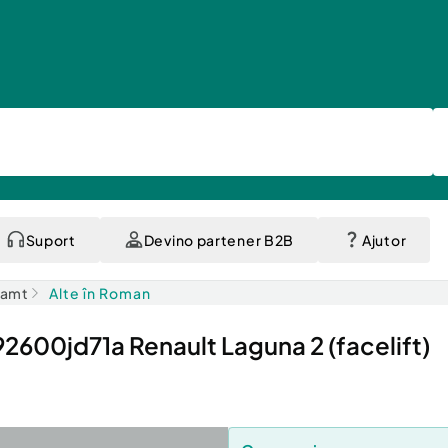
Suport
Devino partener B2B
Ajutor
eamt
Alte în Roman
2600jd71a Renault Laguna 2 (facelift)