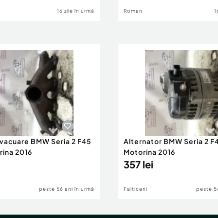
16 zile în urmă
Roman
1
evacuare BMW Seria 2 F45
Alternator BMW Seria 2 F
rina 2016
Motorina 2016
357 lei
peste 56 ani în urmă
Falticeni
peste 5