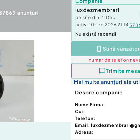
Companie
luxdezmembrari
37869
anunțuri
pe site din
21 Dec
activ:
10 feb 2026 21:14
378
Nu există recenzii
Sună vânzător
numar de telefon
neva
Trimite mesa
Mai multe anunțuri ale uti
Despre companie
Nume Firma:
Cui:
Telefon:
Email:
luxdezmembrari@g
Adresa: