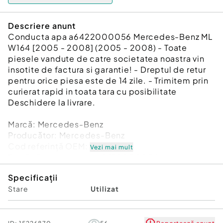
Descriere anunt
Conducta apa a6422000056 Mercedes-Benz ML
W164 [2005 - 2008] (2005 - 2008) - Toate
piesele vandute de catre societatea noastra vin
insotite de factura si garantie! - Dreptul de retur
pentru orice piesa este de 14 zile. - Trimitem prin
curierat rapid in toata tara cu posibilitate
Deschidere la livrare.
Marcă: Mercedes-Benz
Producător: Mercedes-Benz
Cod referinţă OEM: 45819941
Vezi mai mult
Piesă: Conducta apa a6422000056
Garanție
Specificații
Stare
Utilizat