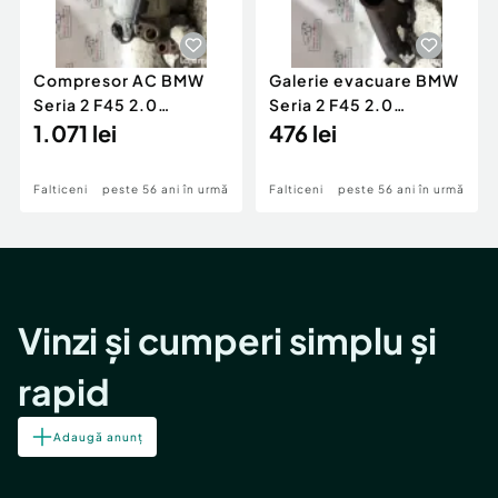
Compresor AC BMW
Galerie evacuare BMW
Seria 2 F45 2.0
Seria 2 F45 2.0
Motorina 2016
1.071 lei
Motorina 2016
476 lei
Falticeni
peste 56 ani în urmă
Falticeni
peste 56 ani în urmă
Vinzi și cumperi simplu și
rapid
Adaugă anunț