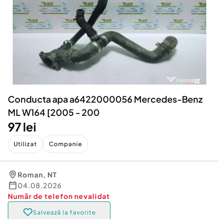
Locuri de munca
Utilaje agricole si industriale
Servicii
Piese auto si accesorii
Animale de companie
Dacia Duster
Afaceri și echipamente profesionale
Inchiriere Bunuri si Vehicule
Conducta apa a6422000056 Mercedes-Benz
ML W164 [2005 - 200
97 lei
Utilizat
Companie
Roman
,
NT
04.08.2026
Număr de telefon
nevalidat
Salvează la favorite