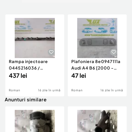
Rampa injectoare
Plafoniera 8e0947111a
0445216036 /
Audi A4 B6 [2000 -
780542302 3.0 d 313
437 lei
2005]
47 lei
cp N57D30
Roman
16 zile în urmă
Roman
16 zile în urmă
Anunturi similare