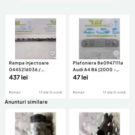
Rampa injectoare
Plafoniera 8e0947111a
0445216036 /
Audi A4 B6 [2000 -
780542302 3.0 d 313
437 lei
2005]
47 lei
cp N57D30
Roman
17 zile în urmă
Roman
17 zile în urmă
Anunturi similare