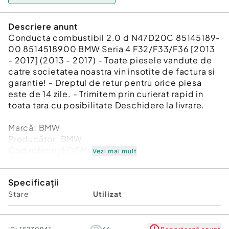
Descriere anunt
Conducta combustibil 2.0 d N47D20C 85145189-
00 8514518900 BMW Seria 4 F32/F33/F36 [2013
- 2017] (2013 - 2017) - Toate piesele vandute de
catre societatea noastra vin insotite de factura si
garantie! - Dreptul de retur pentru orice piesa
este de 14 zile. - Trimitem prin curierat rapid in
toata tara cu posibilitate Deschidere la livrare.
Marcă: BMW
Producător: BMW
Cod referinţă OEM: 48424877
Vezi mai mult
Piesă: Conducta combustibil 2.0 d N47D20C
85145189-00 8514518900
Specificații
Garanție
Stare
Utilizat