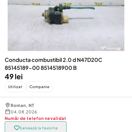
Locuri de munca
Utilaje agricole si industriale
Servicii
Piese auto si accesorii
Animale de companie
Dacia Duster
Afaceri și echipamente profesionale
Inchiriere Bunuri si Vehicule
Conducta combustibil 2.0 d N47D20C
85145189-00 8514518900 B
49 lei
Utilizat
Companie
Roman
,
NT
04.08.2026
Număr de telefon
nevalidat
Salvează la favorite