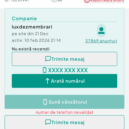
ID:
15230941
66
Raportează anunț
Companie
luxdezmembrari
pe site din
21 Dec
activ:
10 feb 2026 21:14
37869
anunțuri
Nu există recenzii
Trimite mesaj
XXXX XXX XXX
Arată numărul
Sună vânzătorul
numar de telefon
nevalidat
Trimite mesaj