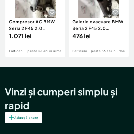
Compresor AC BMW
Galerie evacuare BMW
Seria 2 F45 2.0
Seria 2 F45 2.0
Motorina 2016
1.071 lei
Motorina 2016
476 lei
Falticeni
peste 56 ani în urmă
Falticeni
peste 56 ani în urmă
Vinzi și cumperi simplu și
rapid
Adaugă anunț