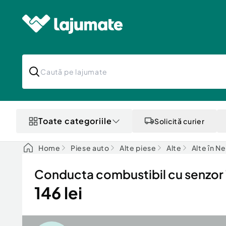
Toate categoriile
Solicită curier
Home
Piese auto
Alte piese
Alte
Alte în N
Conducta combustibil cu senzor
146 lei