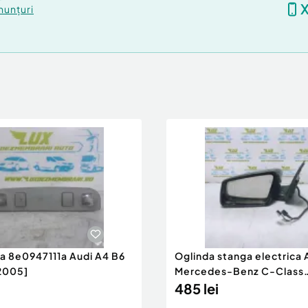
nunțuri
ra 8e0947111a Audi A4 B6
Oglinda stanga electrica
2005]
Mercedes-Benz C-Class
W204/S204 [200
485 lei