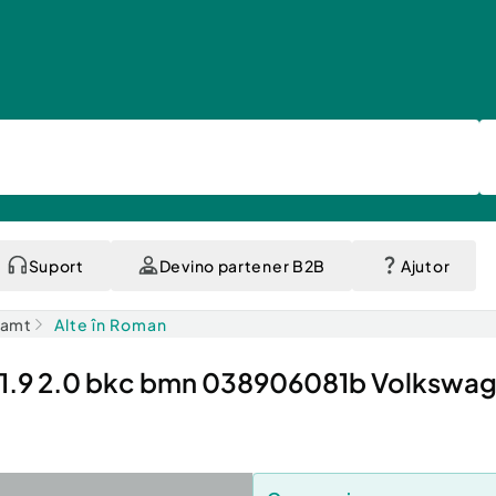
Suport
Devino partener B2B
Ajutor
eamt
Alte în Roman
 1.9 2.0 bkc bmn 038906081b Volkswag