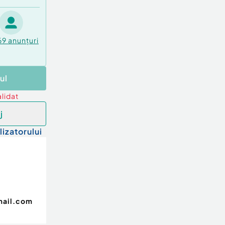
69
anunțuri
ul
lidat
j
lizatorului
mail.com