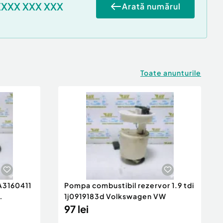
XXXX XXX XXX
Arată numărul
Toate anunturile
 A3160411
Pompa combustibil rezervor 1.9 tdi
1j0919183d Volkswagen VW
97 lei