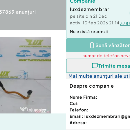
Companie
luxdezmembrari
37869
anunțuri
pe site din
21 Dec
activ:
10 feb 2026 21:14
378
Nu există recenzii
Sună vânzător
numar de telefon
neva
Trimite mesa
Mai multe anunțuri ale uti
Despre companie
Nume Firma:
Cui:
Telefon:
Email:
luxdezmembrari@g
Adresa: