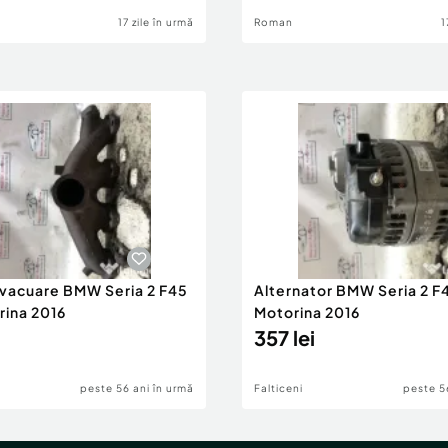
17 zile în urmă
Roman
1
evacuare BMW Seria 2 F45
Alternator BMW Seria 2 F
rina 2016
Motorina 2016
357 lei
peste 56 ani în urmă
Falticeni
peste 5