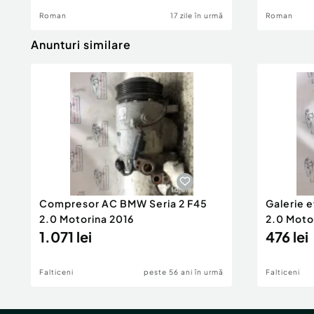
Roman
17 zile în urmă
Roman
Anunturi similare
Compresor AC BMW Seria 2 F45
Galerie 
2.0 Motorina 2016
2.0 Moto
1.071 lei
476 lei
Falticeni
peste 56 ani în urmă
Falticeni