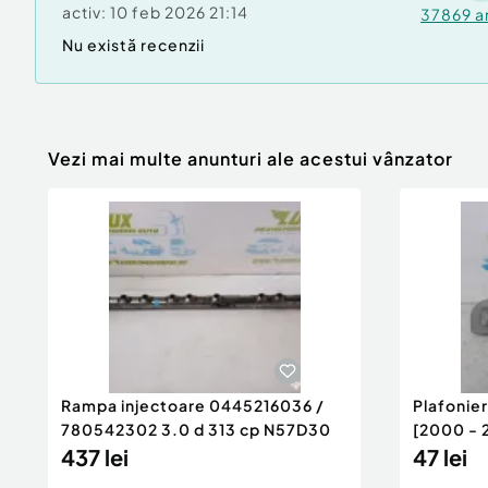
activ:
10 feb 2026 21:14
37869
a
Nu există recenzii
Vezi mai multe anunturi ale acestui vânzator
Rampa injectoare 0445216036 /
Plafonie
780542302 3.0 d 313 cp N57D30
[2000 - 
437 lei
47 lei