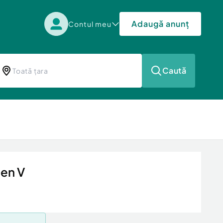
Adaugă anunț
Contul meu
Caută
en V