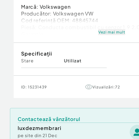
Marcă: Volkswagen
Producător: Volkswagen VW
Cod referinţă OEM: 48845744
Piesă: Conducta combustibil cu senzor 1.9 
Vezi mai mult
Garanție
Specificații
Stare
Utilizat
ID:
15231439
Vizualizări:
72
Contactează vânzătorul
luxdezmembrari
pe site din
21 Dec