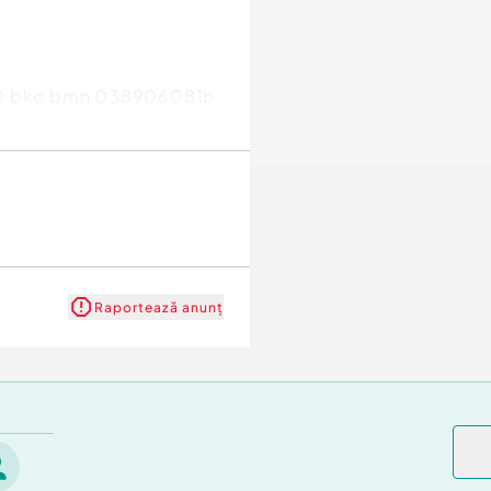
2.0 bkc bmn 038906081b
Raportează anunț