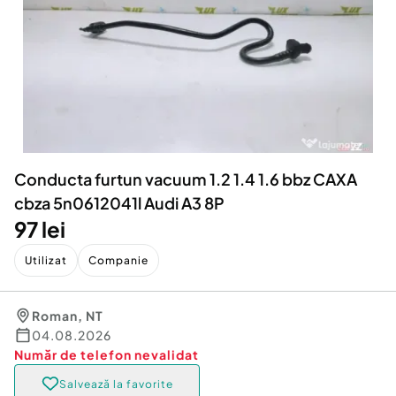
Locuri de munca
Utilaje agricole si industriale
Servicii
Piese auto si accesorii
Animale de companie
Dacia Duster
Afaceri și echipamente profesionale
Inchiriere Bunuri si Vehicule
Conducta furtun vacuum 1.2 1.4 1.6 bbz CAXA
cbza 5n0612041l Audi A3 8P
97 lei
Utilizat
Companie
Roman
,
NT
04.08.2026
Număr de telefon
nevalidat
Salvează la favorite