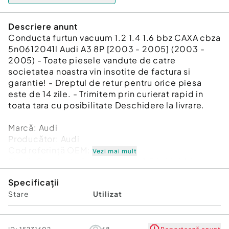
Descriere anunt
Conducta furtun vacuum 1.2 1.4 1.6 bbz CAXA cbza
5n0612041l Audi A3 8P [2003 - 2005] (2003 -
2005) - Toate piesele vandute de catre
societatea noastra vin insotite de factura si
garantie! - Dreptul de retur pentru orice piesa
este de 14 zile. - Trimitem prin curierat rapid in
toata tara cu posibilitate Deschidere la livrare.
Marcă: Audi
Producător: Audi
Cod referinţă OEM: 48932411
Vezi mai mult
Piesă: Conducta furtun vacuum 1.2 1.4 1.6 bbz
CAXA cbza 5n0612041l
Specificații
Garanție
Stare
Utilizat