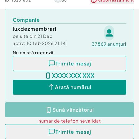
ID:
15231602
68
Raportează anunț
Companie
luxdezmembrari
pe site din
21 Dec
activ:
10 feb 2026 21:14
37869
anunțuri
Nu există recenzii
Trimite mesaj
XXXX XXX XXX
Arată numărul
Sună vânzătorul
numar de telefon
nevalidat
Trimite mesaj