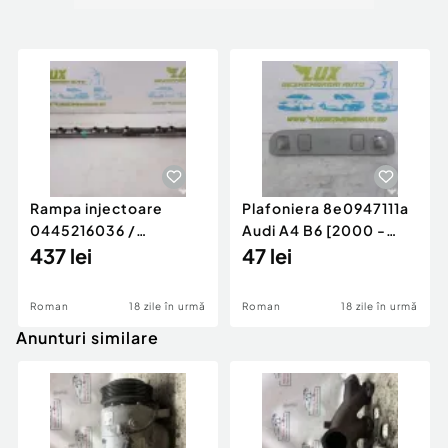
Rampa injectoare
Plafoniera 8e0947111a
0445216036 /
Audi A4 B6 [2000 -
780542302 3.0 d 313
437 lei
2005]
47 lei
cp N57D30
Roman
18 zile în urmă
Roman
18 zile în urmă
Anunturi similare