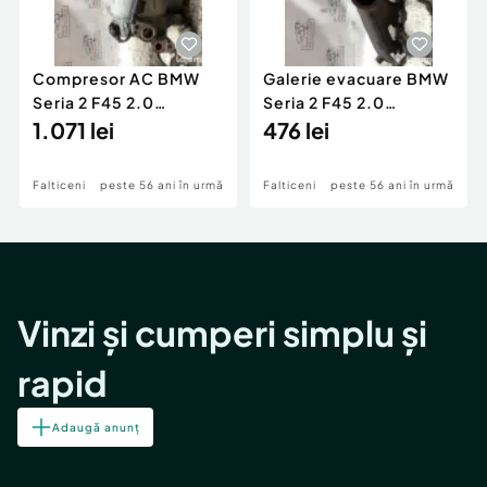
Compresor AC BMW
Galerie evacuare BMW
Seria 2 F45 2.0
Seria 2 F45 2.0
Motorina 2016
1.071 lei
Motorina 2016
476 lei
Falticeni
peste 56 ani în urmă
Falticeni
peste 56 ani în urmă
Vinzi și cumperi simplu și
rapid
Adaugă anunț