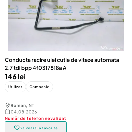
Locuri de munca
Utilaje agricole si industriale
Servicii
Piese auto si accesorii
Animale de companie
Dacia Duster
Afaceri și echipamente profesionale
Inchiriere Bunuri si Vehicule
Conducta racire ulei cutie de viteze automata
2.7 tdi bpp 4f0317818a A
146 lei
Utilizat
Companie
Roman
,
NT
04.08.2026
Număr de telefon
nevalidat
Salvează la favorite