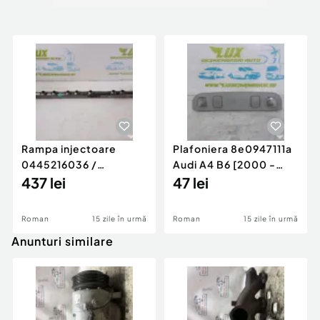
Rampa injectoare
Plafoniera 8e0947111a
0445216036 /
Audi A4 B6 [2000 -
780542302 3.0 d 313
437 lei
2005]
47 lei
cp N57D30
Roman
15 zile în urmă
Roman
15 zile în urmă
Anunturi similare