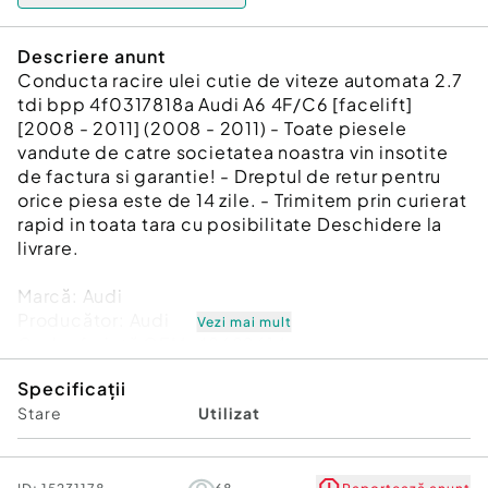
Descriere anunt
Conducta racire ulei cutie de viteze automata 2.7
tdi bpp 4f0317818a Audi A6 4F/C6 [facelift]
[2008 - 2011] (2008 - 2011) - Toate piesele
vandute de catre societatea noastra vin insotite
de factura si garantie! - Dreptul de retur pentru
orice piesa este de 14 zile. - Trimitem prin curierat
rapid in toata tara cu posibilitate Deschidere la
livrare.
Marcă: Audi
Producător: Audi
Vezi mai mult
Cod referinţă OEM: 48689614
Piesă: Conducta racire ulei cutie de viteze
Specificații
automata 2.7 tdi bpp 4f0317818a
Stare
Utilizat
Garanție