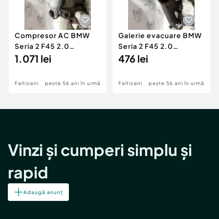
Compresor AC BMW
Galerie evacuare BMW
Seria 2 F45 2.0
Seria 2 F45 2.0
Motorina 2016
1.071 lei
Motorina 2016
476 lei
Falticeni
peste 56 ani în urmă
Falticeni
peste 56 ani în urmă
Vinzi și cumperi simplu și
rapid
Adaugă anunț