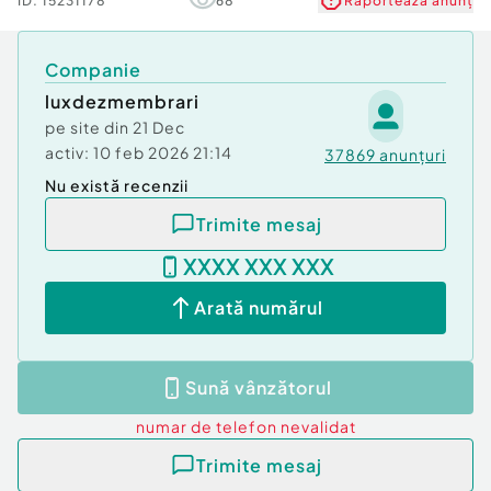
ID:
15231178
68
Raportează anunț
Companie
luxdezmembrari
pe site din
21 Dec
activ:
10 feb 2026 21:14
37869
anunțuri
Nu există recenzii
Trimite mesaj
XXXX XXX XXX
Arată numărul
Sună vânzătorul
numar de telefon
nevalidat
Trimite mesaj