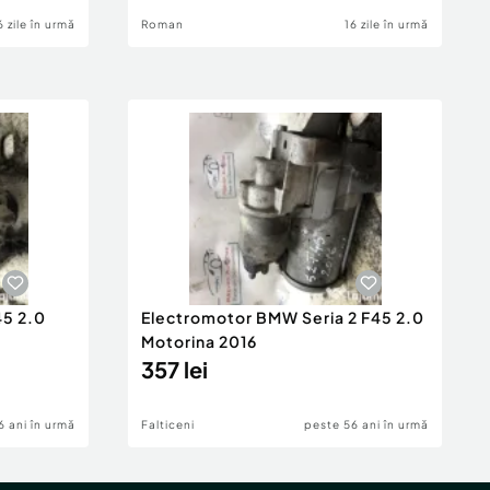
6 zile în urmă
Roman
16 zile în urmă
45 2.0
Electromotor BMW Seria 2 F45 2.0
Motorina 2016
357 lei
6 ani în urmă
Falticeni
peste 56 ani în urmă