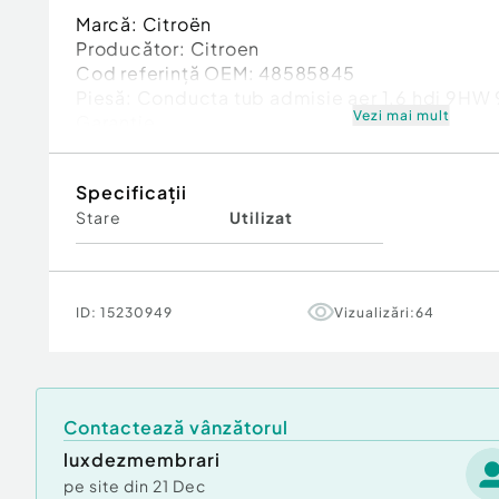
Marcă: Citroën
Producător: Citroen
Cod referinţă OEM: 48585845
Piesă: Conducta tub admisie aer 1.6 hdi 9H
Vezi mai mult
Garanție
Specificații
Stare
Utilizat
ID:
15230949
Vizualizări:
64
Contactează vânzătorul
luxdezmembrari
pe site din
21 Dec