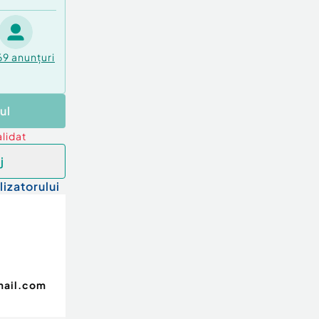
69
anunțuri
ul
lidat
j
lizatorului
mail.com