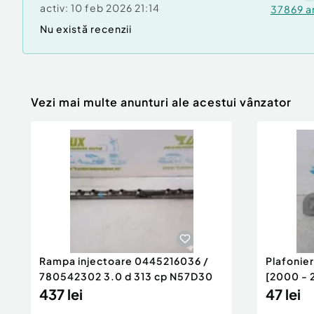
activ:
10 feb 2026 21:14
37869
a
Nu există recenzii
Vezi mai multe anunturi ale acestui vânzator
Rampa injectoare 0445216036 /
Plafonie
780542302 3.0 d 313 cp N57D30
[2000 - 
437 lei
47 lei