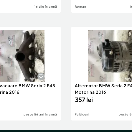
16 zile în urmă
Roman
1
evacuare BMW Seria 2 F45
Alternator BMW Seria 2 F
rina 2016
Motorina 2016
357 lei
peste 56 ani în urmă
Falticeni
peste 5