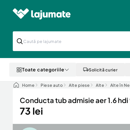
Toate categoriile
Solicită curier
Home
Piese auto
Alte piese
Alte
Alte în N
Conducta tub admisie aer 1.6 hd
73 lei