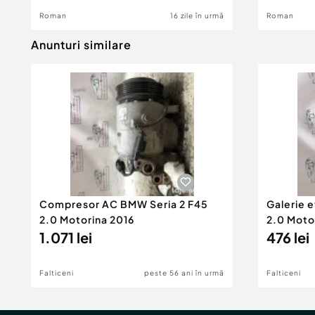
Roman
16 zile în urmă
Roman
Anunturi similare
Compresor AC BMW Seria 2 F45
Galerie 
2.0 Motorina 2016
2.0 Moto
1.071 lei
476 lei
Falticeni
peste 56 ani în urmă
Falticeni