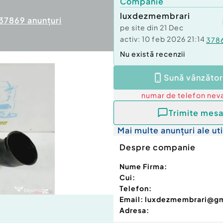
Companie
luxdezmembrari
37869
anunțuri
pe site din
21 Dec
activ:
10 feb 2026 21:14
378
Nu există recenzii
Sună vânzător
numar de telefon
neva
Trimite mesa
Mai multe anunțuri ale uti
Despre companie
Nume Firma:
Cui:
Telefon:
Email:
luxdezmembrari@g
Adresa: