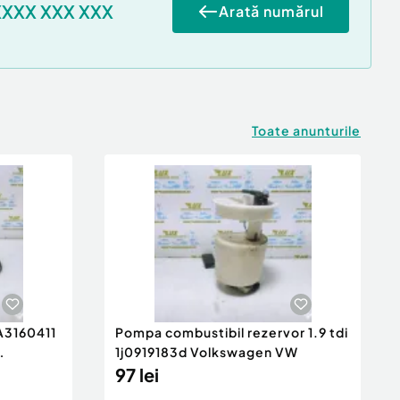
XXXX XXX XXX
Arată numărul
Toate anunturile
 A3160411
Pompa combustibil rezervor 1.9 tdi
1j0919183d Volkswagen VW
97 lei