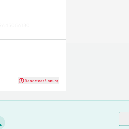
W 9645056180
Raportează anunț