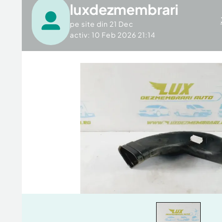
luxdezmembrari
pe site din
21 Dec
activ: 10 Feb 2026 21:14