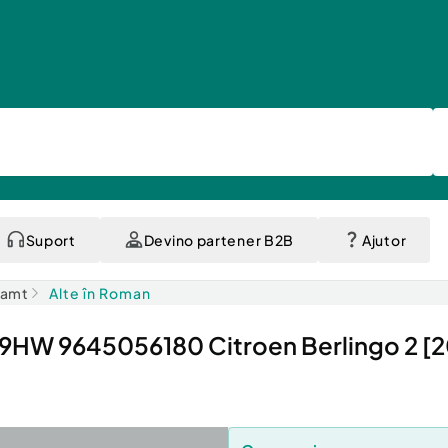
Suport
Devino partener B2B
Ajutor
eamt
Alte în Roman
i 9HW 9645056180 Citroen Berlingo 2 [