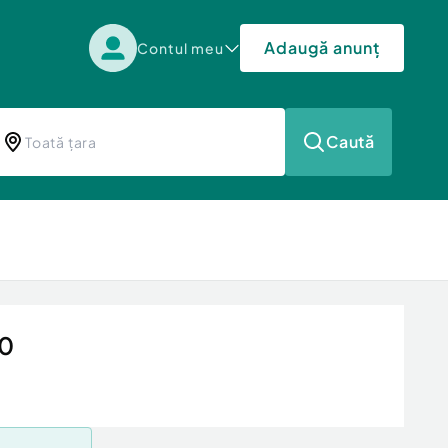
Adaugă anunț
Contul meu
Caută
20