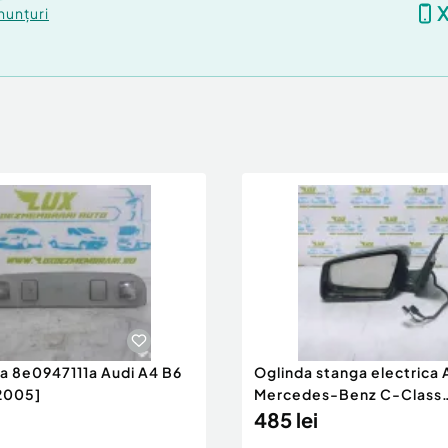
nunțuri
ra 8e0947111a Audi A4 B6
Oglinda stanga electrica
2005]
Mercedes-Benz C-Class
W204/S204 [200
485 lei