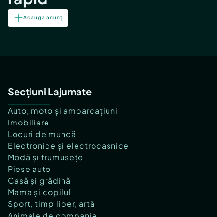
Adaugă anunț
Secțiuni Lajumate
Auto, moto și ambarcațiuni
Imobiliare
Locuri de muncă
Electronice și electrocasnice
Modă și frumusețe
Piese auto
Casă și grădină
Mama și copilul
Sport, timp liber, artă
Animale de companie