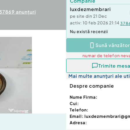
Companie
luxdezmembrari
37869
anunțuri
pe site din
21 Dec
activ:
10 feb 2026 21:14
378
Nu există recenzii
Sună vânzător
numar de telefon
neva
Trimite mesa
Mai multe anunțuri ale uti
Despre companie
Nume Firma:
Cui:
Telefon:
Email:
luxdezmembrari@g
Adresa: