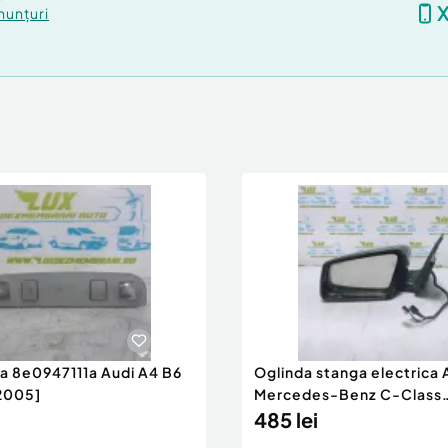
nunțuri
ra 8e0947111a Audi A4 B6
Oglinda stanga electrica
2005]
Mercedes-Benz C-Class
W204/S204 [200
485 lei