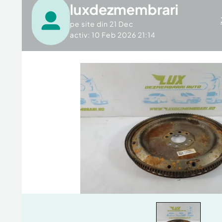
luxdezmembrari
pe site din
21 Dec
activ: 10 Feb 2026 21:14