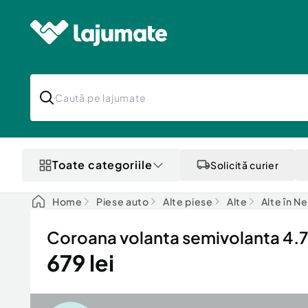
Toate categoriile
Solicită curier
Home
Piese auto
Alte piese
Alte
Alte în N
Coroana volanta semivolanta 4
679 lei