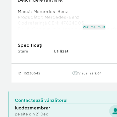
Marcă: Mercedes-Benz
Producător: Mercedes-Benz
Cod referinţă OEM: 47824005
Vezi mai mult
Piesă: Coroana volanta semivolanta 4.7 Benz
12760300012
Garanție
Specificații
Stare
Utilizat
ID:
15230542
Vizualizări:
64
Contactează vânzătorul
luxdezmembrari
pe site din
21 Dec