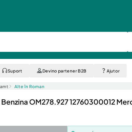
Suport
Devino partener B2B
Ajutor
eamt
Alte în Roman
.7 Benzina OM278.927 12760300012 Me