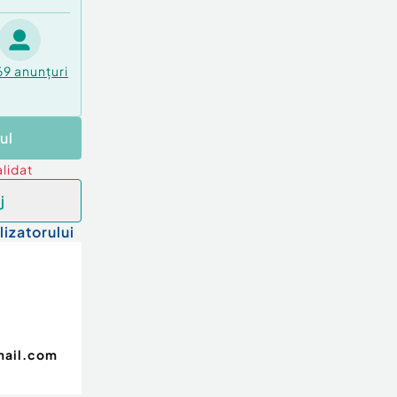
69
anunțuri
ul
lidat
j
lizatorului
mail.com