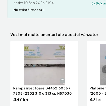
activ:
10 feb 2026 21:14
37869
a
Nu există recenzii
Vezi mai multe anunturi ale acestui vânzator
Rampa injectoare 0445216036 /
Plafonie
780542302 3.0 d 313 cp N57D30
[2000 - 
437 lei
47 lei