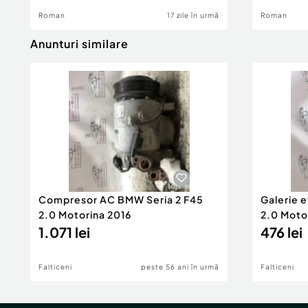
Roman
17 zile în urmă
Roman
Anunturi similare
Compresor AC BMW Seria 2 F45
Galerie 
2.0 Motorina 2016
2.0 Moto
1.071 lei
476 lei
Falticeni
peste 56 ani în urmă
Falticeni