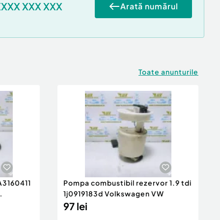
XXXX XXX XXX
Arată numărul
Toate anunturile
 A3160411
Pompa combustibil rezervor 1.9 tdi
1j0919183d Volkswagen VW
97 lei