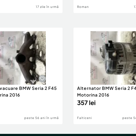
17 zile în urmă
Roman
1
evacuare BMW Seria 2 F45
Alternator BMW Seria 2 F
rina 2016
Motorina 2016
357 lei
peste 56 ani în urmă
Falticeni
peste 5