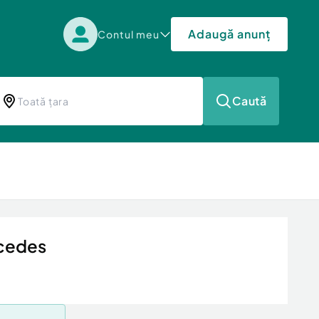
Adaugă anunț
Contul meu
Caută
rcedes