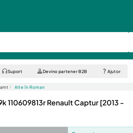
Suport
Devino partener B2B
Ajutor
eamt
Alte în Roman
9k 110609813r Renault Captur [2013 -