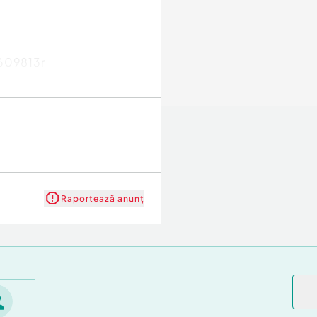
0609813r
Raportează anunț