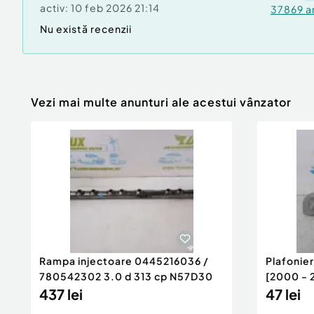
activ:
10 feb 2026 21:14
37869
a
Nu există recenzii
Vezi mai multe anunturi ale acestui vânzator
Rampa injectoare 0445216036 /
Plafonie
780542302 3.0 d 313 cp N57D30
[2000 - 
437 lei
47 lei