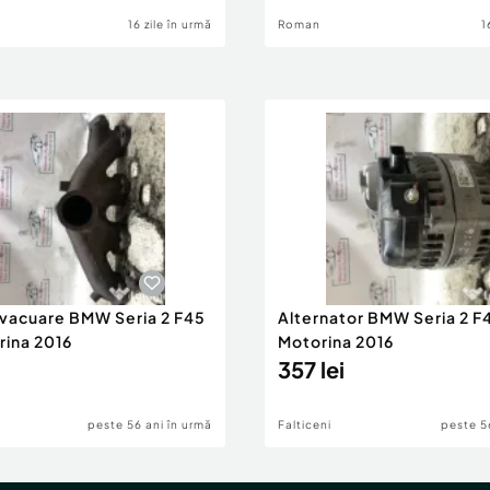
16 zile în urmă
Roman
1
evacuare BMW Seria 2 F45
Alternator BMW Seria 2 F
rina 2016
Motorina 2016
357 lei
peste 56 ani în urmă
Falticeni
peste 5