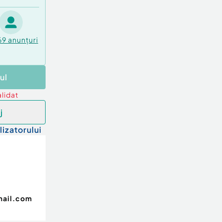
69
anunțuri
ul
lidat
j
lizatorului
mail.com