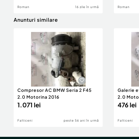
Roman
16 zile în urmă
Roman
Anunturi similare
Compresor AC BMW Seria 2 F45
Galerie 
2.0 Motorina 2016
2.0 Moto
1.071 lei
476 lei
Falticeni
peste 56 ani în urmă
Falticeni