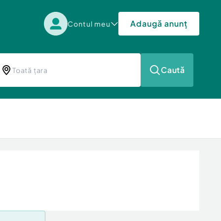
Adaugă anunț
Contul meu
Caută