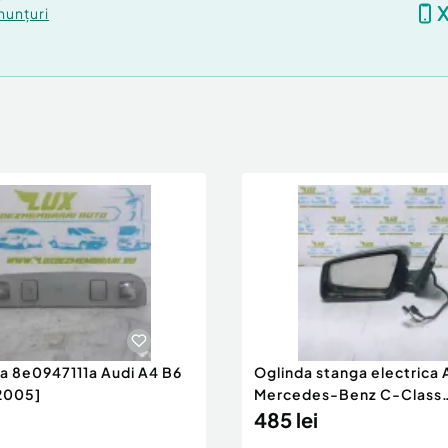
nunțuri
ra 8e0947111a Audi A4 B6
Oglinda stanga electrica
2005]
Mercedes-Benz C-Class
W204/S204 [200
485 lei