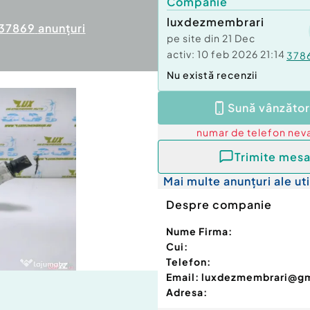
Companie
luxdezmembrari
37869
anunțuri
pe site din
21 Dec
activ:
10 feb 2026 21:14
378
Nu există recenzii
Sună vânzător
numar de telefon
neva
Trimite mesa
Mai multe anunțuri ale uti
Despre companie
Nume Firma:
Cui:
Telefon:
Email:
luxdezmembrari@g
Adresa: