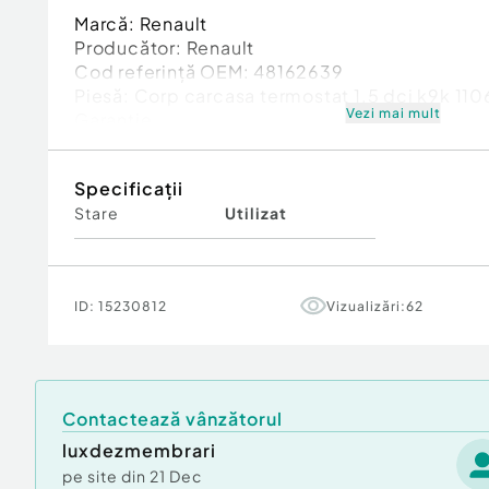
Marcă: Renault
Producător: Renault
Cod referinţă OEM: 48162639
Piesă: Corp carcasa termostat 1.5 dci k9k 11
Vezi mai mult
Garanție
Specificații
Stare
Utilizat
ID:
15230812
Vizualizări:
62
Contactează vânzătorul
luxdezmembrari
pe site din
21 Dec