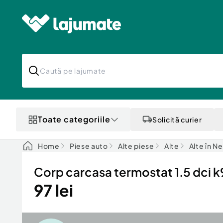
Toate categoriile
Solicită curier
Home
Piese auto
Alte piese
Alte
Alte în N
Corp carcasa termostat 1.5 dci k
97 lei