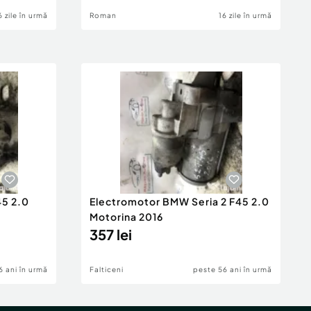
6 zile în urmă
Roman
16 zile în urmă
45 2.0
Electromotor BMW Seria 2 F45 2.0
Motorina 2016
357 lei
6 ani în urmă
Falticeni
peste 56 ani în urmă