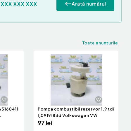
XXXX XXX XXX
Arată numărul
Toate anunturile
 A3160411
Pompa combustibil rezervor 1.9 tdi
1j0919183d Volkswagen VW
97 lei