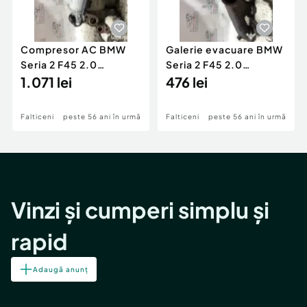
Compresor AC BMW
Galerie evacuare BMW
Seria 2 F45 2.0
Seria 2 F45 2.0
Motorina 2016
1.071 lei
Motorina 2016
476 lei
Falticeni
peste 56 ani în urmă
Falticeni
peste 56 ani în urmă
Vinzi și cumperi simplu și
rapid
Adaugă anunț