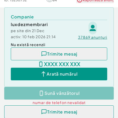
ID:
15230732
64
Raportează anunț
Companie
luxdezmembrari
pe site din
21 Dec
activ:
10 feb 2026 21:14
37869
anunțuri
Nu există recenzii
Trimite mesaj
XXXX XXX XXX
Arată numărul
Sună vânzătorul
numar de telefon
nevalidat
Trimite mesaj