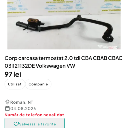
Locuri de munca
Utilaje agricole si industriale
Servicii
Piese auto si accesorii
Animale de companie
Dacia Duster
Afaceri și echipamente profesionale
Inchiriere Bunuri si Vehicule
Corp carcasa termostat 2.0 tdi CBA CBAB CBAC
03l121132DE Volkswagen VW
97 lei
Utilizat
Companie
Roman
,
NT
04.08.2026
Număr de telefon
nevalidat
Salvează la favorite