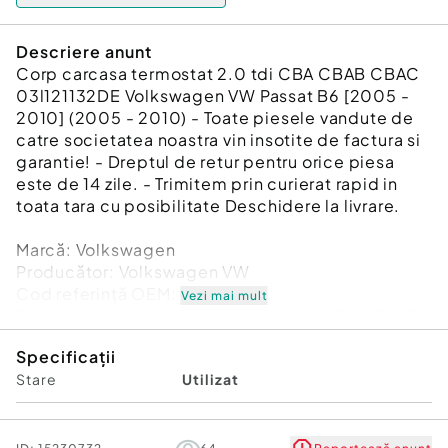
Descriere anunt
Corp carcasa termostat 2.0 tdi CBA CBAB CBAC
03l121132DE Volkswagen VW Passat B6 [2005 -
2010] (2005 - 2010) - Toate piesele vandute de
catre societatea noastra vin insotite de factura si
garantie! - Dreptul de retur pentru orice piesa
este de 14 zile. - Trimitem prin curierat rapid in
toata tara cu posibilitate Deschidere la livrare.
Marcă: Volkswagen
Producător: Volkswagen VW
Cod referinţă OEM: 48157745
Vezi mai mult
Piesă: Corp carcasa termostat 2.0 tdi CBA CBAB
CBAC 03l121132DE
Specificații
Garanție
Stare
Utilizat