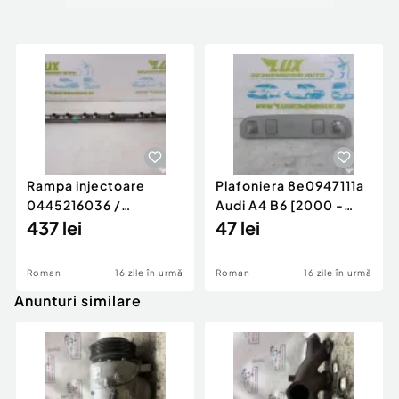
Rampa injectoare
Plafoniera 8e0947111a
0445216036 /
Audi A4 B6 [2000 -
780542302 3.0 d 313
437 lei
2005]
47 lei
cp N57D30
Roman
16 zile în urmă
Roman
16 zile în urmă
Anunturi similare