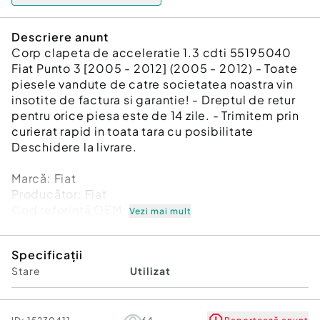
Descriere anunt
Corp clapeta de acceleratie 1.3 cdti 55195040
Fiat Punto 3 [2005 - 2012] (2005 - 2012) - Toate
piesele vandute de catre societatea noastra vin
insotite de factura si garantie! - Dreptul de retur
pentru orice piesa este de 14 zile. - Trimitem prin
curierat rapid in toata tara cu posibilitate
Deschidere la livrare.
Marcă: Fiat
Producător: Fiat
Cod referinţă OEM: 47725822
Vezi mai mult
Piesă: Corp clapeta de acceleratie 1.3 cdti
55195040
Specificații
Garanție
Stare
Utilizat