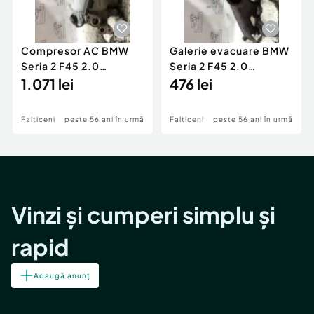
Compresor AC BMW
Galerie evacuare BMW
Seria 2 F45 2.0
Seria 2 F45 2.0
Motorina 2016
1.071 lei
Motorina 2016
476 lei
Falticeni
peste 56 ani în urmă
Falticeni
peste 56 ani în urmă
Vinzi și cumperi simplu și
rapid
Adaugă anunț