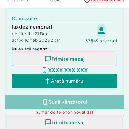
ID:
15230411
64
Raportează anunț
Companie
luxdezmembrari
pe site din
21 Dec
activ:
10 feb 2026 21:14
37869
anunțuri
Nu există recenzii
Trimite mesaj
XXXX XXX XXX
Arată numărul
Sună vânzătorul
numar de telefon
nevalidat
Trimite mesaj