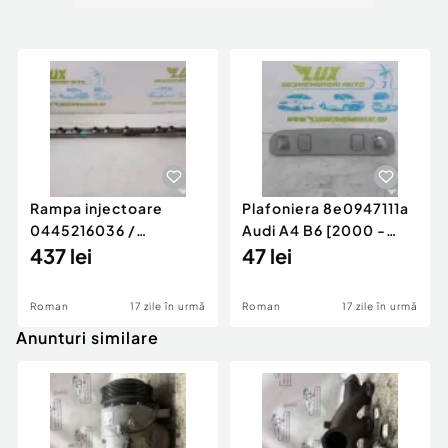
Rampa injectoare
Plafoniera 8e0947111a
0445216036 /
Audi A4 B6 [2000 -
780542302 3.0 d 313
437 lei
2005]
47 lei
cp N57D30
Roman
17 zile în urmă
Roman
17 zile în urmă
Anunturi similare