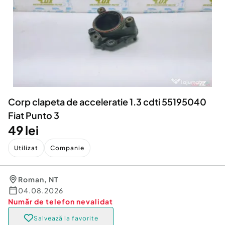
Locuri de munca
Utilaje agricole si industriale
Servicii
Piese auto si accesorii
Animale de companie
Dacia Duster
Afaceri și echipamente profesionale
Inchiriere Bunuri si Vehicule
Corp clapeta de acceleratie 1.3 cdti 55195040
Fiat Punto 3
49 lei
Utilizat
Companie
Roman
,
NT
04.08.2026
Număr de telefon
nevalidat
Salvează la favorite