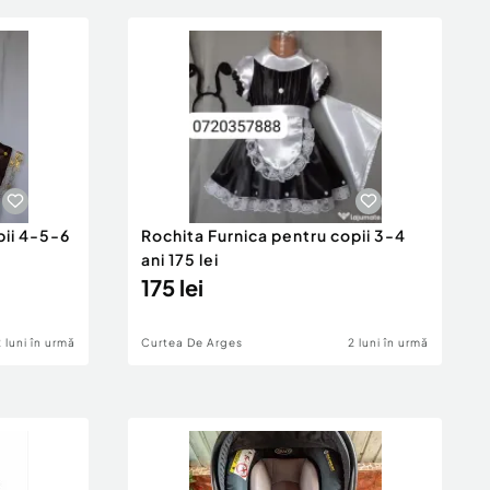
pii 4-5-6
Rochita Furnica pentru copii 3-4
ani 175 lei
175 lei
2 luni în urmă
Curtea De Arges
2 luni în urmă