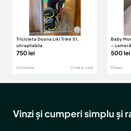
Tricicleta Doona Liki Trike S1,
Baby Mon
ultrapliabila
– cameră
750 lei
cu monit
500 lei
Constanta
13 zile în urmă
Ploiesti
Vinzi și cumperi simplu și 