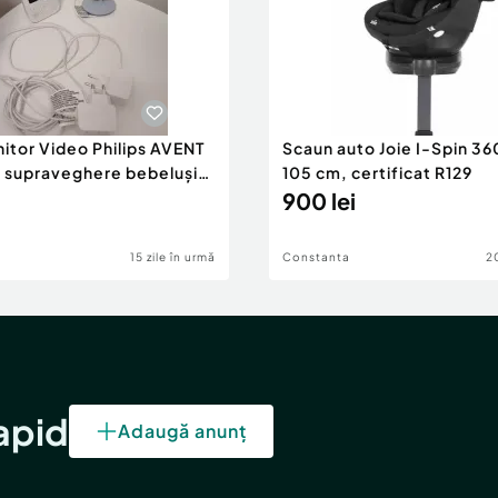
itor Video Philips AVENT
Scaun auto Joie I-Spin 36
 supraveghere bebeluși
105 cm, certificat R129
or
900 lei
15 zile în urmă
Constanta
20
rapid
Adaugă anunț