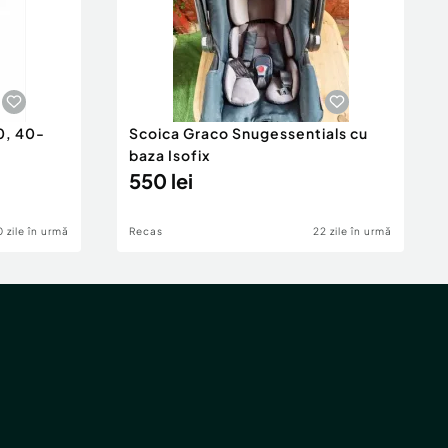
0, 40-
Scoica Graco Snugessentials cu
baza Isofix
550 lei
 zile în urmă
Recas
22 zile în urmă