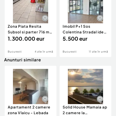
Zona Piata Resita
Imobil P+1 Sos
Subsol si parter 716 mp
Colentina Stradal ideal
inchiriat la Ma...
1.300.000 eur
Shoroom
5.500 eur
Bucuresti
4 zile în urmă
Bucuresti
11 zile în urmă
Anunturi similare
Apartament 2 camere
Solid House Mamaia ap
zona Vlaicu - Lebada
2 camere la