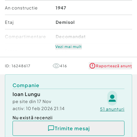
beneficiind si de curte , de asemenea este bun si
An constructie
1947
pentru birourile unei firme .
Etaj
Demisol
Confort:
1
Tip imobil:
Casă/Vilă
Compartimentare
Decomandat
Număr Băi:
3
Posibilitate parcare: Da
Vezi mai mult
Stare
Bună
Nr. locuri parcare:
1
Comfort
1
ID:
16248617
416
Raportează anunț
Companie
Ioan Lungu
pe site din
17 Nov
activ:
10 feb 2026 21:14
51
anunțuri
Nu există recenzii
Trimite mesaj