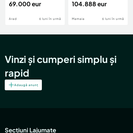
69.000 eur
cheie,langa Mega
104.888 eur
Image
Arad
6 luni în urmă
Mamaia
6 luni în urmă
Vinzi și cumperi simplu și
rapid
Adaugă anunț
Secțiuni Lajumate