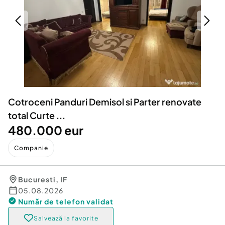
Locuri de munca
Utilaje agricole si industriale
Servicii
Piese auto si accesorii
Animale de companie
Dacia Duster
Afaceri și echipamente profesionale
Inchiriere Bunuri si Vehicule
Cotroceni Panduri Demisol si Parter renovate
total Curte ...
480.000 eur
Companie
Bucuresti
,
IF
05.08.2026
Număr de telefon
validat
Salvează la favorite