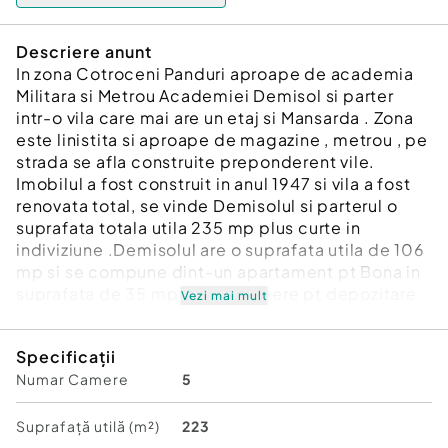
Descriere anunt
In zona Cotroceni Panduri aproape de academia
Militara si Metrou Academiei Demisol si parter
intr-o vila care mai are un etaj si Mansarda . Zona
este linistita si aproape de magazine , metrou , pe
strada se afla construite preponderent vile.
Imobilul a fost construit in anul 1947 si vila a fost
renovata total, se vinde Demisolul si parterul o
suprafata totala utila 235 mp plus curte in
indiviziune .Demisolul are o suprafata utila de 106
mp si se compune dint-un apartament pt Bona in
suprafata de 35 mp plus 6 camere pt depozitare
Vezi mai mult
iar laSubsol se afla o pivnita de 8mp, Parterul este
compus din 5 camere din care Living dublu de 52
Specificații
mp ,3 Dormitoare 18 mp , 14 mp ,9 mp Bucatarie 12
Numar Camere
5
mp si 2 Grupuri sanitare plus un balcon de 4
mp.Curtea de 50 mp este in indiviziune cu
celelalte 2 apartamente.Apartamentul este ideal
Suprafață utilă (m²)
223
pentru o famile care doreste sa locuiascala casa