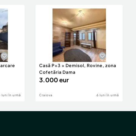
parcare
Casă P+3 + Demisol, Rovine, zona
Cofetăria Dama
3.000 eur
6 luni în urmă
Craiova
6 luni în urmă