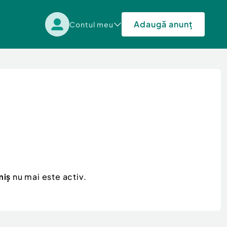
Adaugă anunț
Contul meu
miș
nu mai este activ.