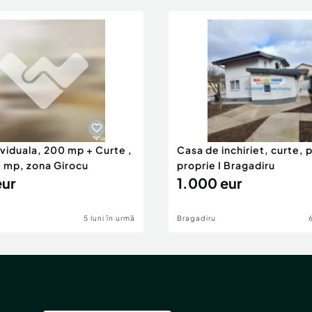
viduala, 200 mp + Curte ,
Casa de inchiriet, curte, 
0 mp, zona Girocu
proprie I Bragadiru
eur
1.000 eur
5 luni în urmă
Bragadiru