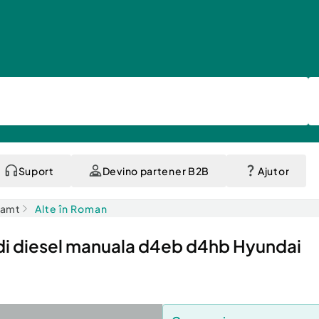
Suport
Devino partener B2B
Ajutor
eamt
Alte în Roman
rdi diesel manuala d4eb d4hb Hyundai