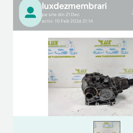
luxdezmembrari
pe site din
21 Dec
activ: 10 Feb 2026 21:14