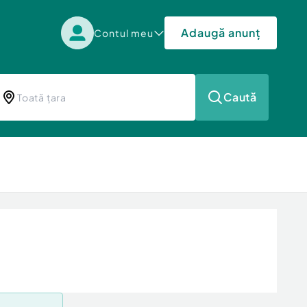
Adaugă anunț
Contul meu
Caută