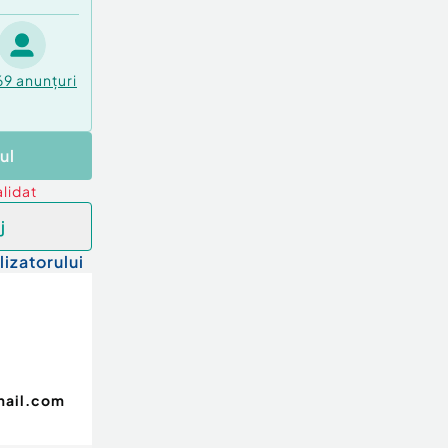
69
anunțuri
ul
lidat
j
lizatorului
mail.com