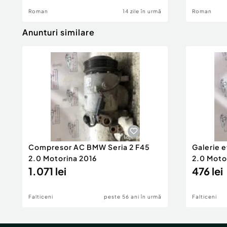
Roman
14 zile în urmă
Roman
Anunturi similare
Compresor AC BMW Seria 2 F45
Galerie 
2.0 Motorina 2016
2.0 Moto
1.071 lei
476 lei
Falticeni
peste 56 ani în urmă
Falticeni