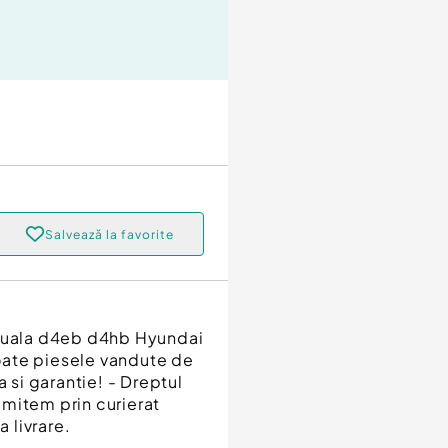
Salvează la favorite
anuala d4eb d4hb Hyundai
oate piesele vandute de
a si garantie! - Dreptul
rimitem prin curierat
a livrare.