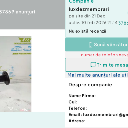
Companie
luxdezmembrari
37869
anunțuri
pe site din
21 Dec
activ:
10 feb 2026 21:14
378
Nu există recenzii
Sună vânzător
numar de telefon
neva
Trimite mesa
Mai multe anunțuri ale uti
Despre companie
Nume Firma:
Cui:
Telefon:
Email:
luxdezmembrari@g
Adresa: