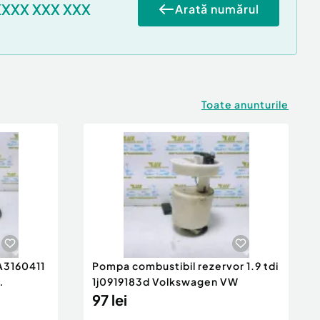
XXXX XXX XXX
Arată numărul
Toate anunturile
 A3160411
Pompa combustibil rezervor 1.9 tdi
1j0919183d Volkswagen VW
97 lei