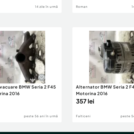
14 zile în urmă
Roman
1
evacuare BMW Seria 2 F45
Alternator BMW Seria 2 F
rina 2016
Motorina 2016
357 lei
peste 56 ani în urmă
Falticeni
peste 5