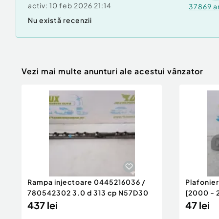
activ:
10 feb 2026 21:14
37869
a
Nu există recenzii
Vezi mai multe anunturi ale acestui vânzator
Rampa injectoare 0445216036 /
Plafonie
780542302 3.0 d 313 cp N57D30
[2000 - 
437 lei
47 lei