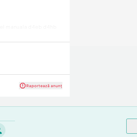
esel manuala d4eb d4hb
Raportează anunț