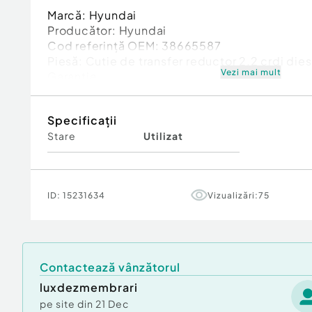
Marcă: Hyundai
Producător: Hyundai
Cod referinţă OEM: 38665587
Piesă: Cutie de transfer reductor 2.2 crdi di
Vezi mai mult
Garanție
Specificații
Stare
Utilizat
ID:
15231634
Vizualizări:
75
Contactează vânzătorul
luxdezmembrari
pe site din
21 Dec