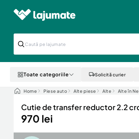
Toate categoriile
Solicită curier
Home
Piese auto
Alte piese
Alte
Alte în N
Cutie de transfer reductor 2.2 c
970 lei