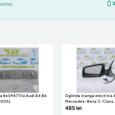
nunțuri
ra 8e0947111a Audi A4 B6
Oglinda stanga electrica
2005]
Mercedes-Benz C-Class
W204/S204 [200
485 lei