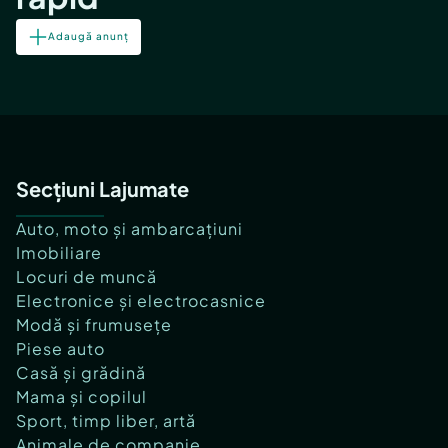
Adaugă anunț
Secțiuni Lajumate
Auto, moto și ambarcațiuni
Imobiliare
Locuri de muncă
Electronice și electrocasnice
Modă și frumusețe
Piese auto
Casă și grădină
Mama și copilul
Sport, timp liber, artă
Animale de companie