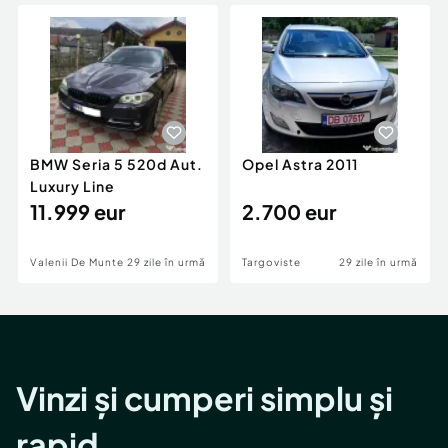
Locuri de munca
Utilaje agricole si industriale
Servicii
Piese auto si accesorii
Animale de companie
Dacia Duster
Afaceri și echipamente profesionale
Inchiriere Bunuri si Vehicule
BMW Seria 5 520d Aut.
Opel Astra 2011
Luxury Line
11.999 eur
2.700 eur
Valenii De Munte
29 zile în urmă
Targoviste
29 zile în urmă
Vinzi și cumperi simplu și
rapid