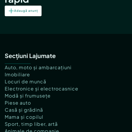
Adaugă anunț
Secțiuni Lajumate
Auto, moto și ambarcațiuni
Imobiliare
Locuri de muncă
Electronice și electrocasnice
Modă și frumusețe
Piese auto
Casă și grădină
Mama și copilul
Sport, timp liber, artă
Animale de companie