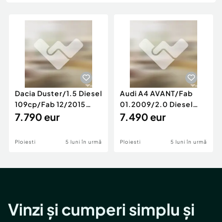
Locuri de munca
Utilaje agricole si industriale
Servicii
Piese auto si accesorii
Animale de companie
Dacia Duster
Afaceri și echipamente profesionale
Inchiriere Bunuri si Vehicule
Dacia Duster/1.5 Diesel
Audi A4 AVANT/Fab
109cp/Fab 12/2015
01.2009/2.0 Diesel
/Euro 5/GARANTIE 12
7.790 eur
140cp/Posibilitate
7.490 eur
LUNI
Rate/GARANTIE
Ploiesti
5 luni în urmă
Ploiesti
5 luni în urmă
Vinzi și cumperi simplu și