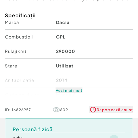
Specificații
Marca
Dacia
Combustibil
GPL
Rulaj(km)
290000
Stare
Utilizat
An fabricatie
2014
Vezi mai mult
Cutie de viteze
Manuală
Transmisie
Față
ID:
16826957
609
Raportează anunț
Culoare
Alb
Persoană fizică