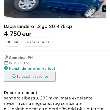
Locuri de munca
Utilaje agricole si industriale
Servicii
Piese auto si accesorii
Animale de companie
Dacia Duster
Afaceri și echipamente profesionale
Dacia sandero 1.2 gpl 2014 75 cp
Inchiriere Bunuri si Vehicule
4.750 eur
Utilizat
Persoană fizică
Campina
,
PH
19.05.2026
Număr de telefon
validat
Salvează la favorite
Descriere anunt
sandero albastru, 290mkm, stare excelenta,
revizii la zi, nu negociez, rog seriozitate,
nu schimb decat cu electric/hybrid plus difereta