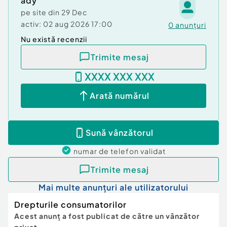
ady
Volan
Stânga
pe site din
29 Dec
Tara de origine
activ:
02 aug 2026 17:00
România
0
anunțuri
Nu există recenzii
Norma de poluare
Euro 5
Trimite mesaj
Verifică km
XXXX XXX XXX
Arată numărul
Sună vânzătorul
numar de telefon
validat
Trimite mesaj
Mai multe anunțuri ale utilizatorului
Drepturile consumatorilor
Acest anunț a fost publicat de către un vânzător