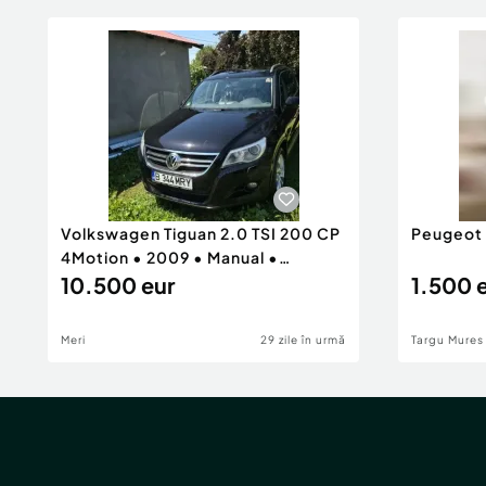
Volkswagen Tiguan 2.0 TSI 200 CP
Peugeot
4Motion • 2009 • Manual •
Benzină
10.500 eur
1.500 
Meri
29 zile în urmă
Targu Mures