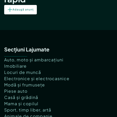
Adaugă anunț
Secțiuni Lajumate
Auto, moto și ambarcațiuni
Imobiliare
Locuri de muncă
Electronice și electrocasnice
Modă și frumusețe
Piese auto
Casă și grădină
Mama și copilul
Sport, timp liber, artă
Animale de companie