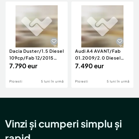
Locuri de munca
Utilaje agricole si industriale
Servicii
Piese auto si accesorii
Animale de companie
Dacia Duster
Afaceri și echipamente profesionale
Inchiriere Bunuri si Vehicule
Dacia Duster/1.5 Diesel
Audi A4 AVANT/Fab
109cp/Fab 12/2015
01.2009/2.0 Diesel
/Euro 5/GARANTIE 12
7.790 eur
140cp/Posibilitate
7.490 eur
LUNI
Rate/GARANTIE
Ploiesti
5 luni în urmă
Ploiesti
5 luni în urmă
Vinzi și cumperi simplu și
rapid