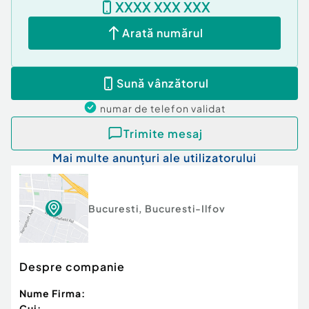
XXXX XXX XXX
tramvai 21).
Arată numărul
Zona este linistita (planul secund al Str. Teiul
Doamnei), cu verdeata; in apropiere se afla Piata
Bucur-Obor, Magazinul Bucur-Obor, Mall Veranda,
Sună vânzătorul
Parcul Tei, Facultatea de utilaj tehnologic.
numar de telefon
validat
Pretul de inchiriere este de 400 euro si include
taxele aferente inregistrarii la Administratia
Trimite mesaj
financiara a Contractului de inchiriere.
Mai multe anunțuri ale utilizatorului
Apartamentul este disponibil cu data de 1 iunie
2026.
Bucuresti
,
Bucuresti-Ilfov
Apartamentul se inchiriaza la pretul de 475 euro,
negociabil.
Despre companie
Nume Firma:
Cui: