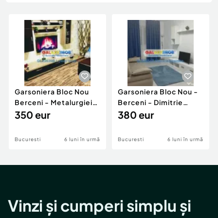
Locuri de munca
Utilaje agricole si industriale
Servicii
Piese auto si accesorii
Animale de companie
Dacia Duster
Afaceri și echipamente profesionale
Inchiriere Bunuri si Vehicule
Garsoniera Bloc Nou
Garsoniera Bloc Nou -
Berceni - Metalurgiei
Berceni - Dimitrie
Park - Postalionul
350 eur
Leonida
380 eur
Bucuresti
6 luni în urmă
Bucuresti
6 luni în urmă
Vinzi și cumperi simplu și