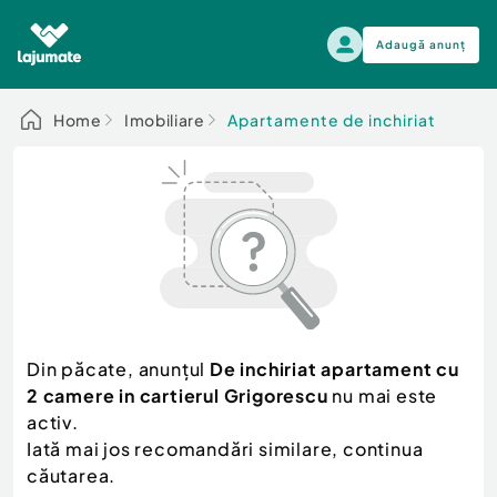
Adaugă anunț
Alege categoria
Home
Imobiliare
Apartamente de inchiriat
Auto, moto si ambarcatiuni
Toate Anunturile
Auto, moto si ambarcatiuni
Imobiliare
Autoturisme
Electronice si electrocasnice
Anvelope si Jante
Casa si gradina
Alege dupa sezon
Piese auto
Scutere - ATV - UTV
Din păcate, anunțul
De inchiriat apartament cu
Mama si copilul
Autoutilitare
2 camere in cartierul Grigorescu
nu mai este
Moda si frumusete
Ambarcatiuni
activ.
Sport, timp liber, arta
Iată mai jos recomandări similare, continua
Camioane - Rulote - Remorci
Agro si Industrie
căutarea.
Motociclete