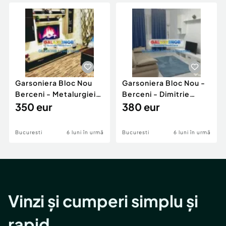
Locuri de munca
Utilaje agricole si industriale
Servicii
Piese auto si accesorii
Animale de companie
Dacia Duster
Afaceri și echipamente profesionale
Inchiriere Bunuri si Vehicule
Garsoniera Bloc Nou
Garsoniera Bloc Nou -
Berceni - Metalurgiei
Berceni - Dimitrie
Park - Postalionul
350 eur
Leonida
380 eur
Bucuresti
6 luni în urmă
Bucuresti
6 luni în urmă
Vinzi și cumperi simplu și
rapid