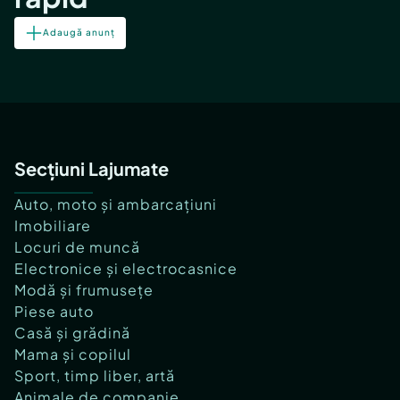
Adaugă anunț
Secțiuni Lajumate
Auto, moto și ambarcațiuni
Imobiliare
Locuri de muncă
Electronice și electrocasnice
Modă și frumusețe
Piese auto
Casă și grădină
Mama și copilul
Sport, timp liber, artă
Animale de companie