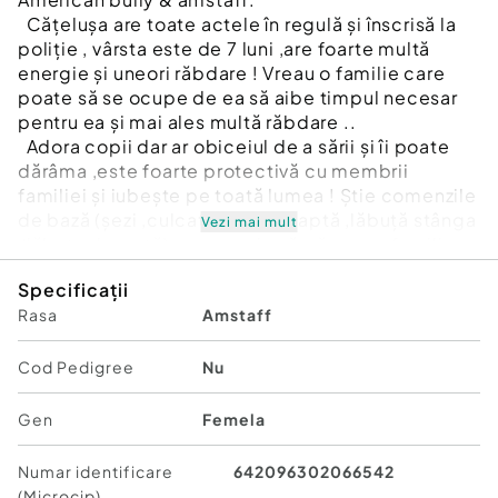
Cățelușa are toate actele în regulă și înscrisă la
poliție , vârsta este de 7 luni ,are foarte multă
energie și uneori răbdare ! Vreau o familie care
poate să se ocupe de ea să aibe timpul necesar
pentru ea și mai ales multă răbdare ..
Adora copii dar ar obiceiul de a sării și îi poate
dărâma ,este foarte protectivă cu membrii
familiei și iubește pe toată lumea ! Știe comenzile
de bază (șezi ,culcat ,stai ,așteaptă ,lăbuță stânga
Vezi mai mult
/lăbuța dreaptă) ,am nevoie să găsesc o familie
care are locul necesar pentru ea ,spațiu în care să
Specificații
alerge toată ziua și important (jucării de ros ) !
Rasa
Amstaff
Intenționez să găsesc o casă care să o iubească
cum o iubesc eu și să poate să îi ofere ce eu nu
am putut ( timpul necesar ) ! Nu mă contactați
Cod Pedigree
Nu
dacă aveți de gând să faceți lupte sau altceva
,plus ea simte cine o ia pentru a o iubi sau a o
Gen
Femela
folosi ! Pentru mai multe detalii contactați mă …
-0751391256
Numar identificare
642096302066542
-0738477282
(Microcip)