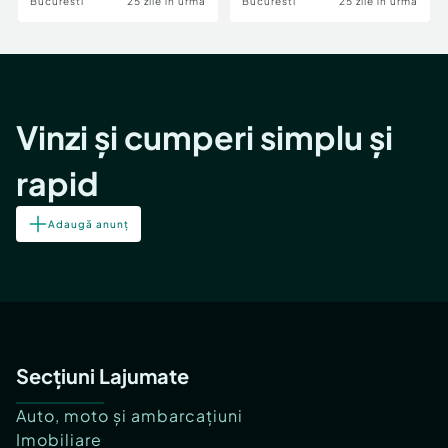
Bucuresti
25 zile în urmă
Bucuresti
25 zile în urmă
Vinzi și cumperi simplu și
rapid
Adaugă anunț
Secțiuni Lajumate
Auto, moto și ambarcațiuni
Imobiliare