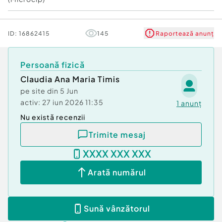
ID:
16862415
145
Raportează anunț
Persoană fizică
Claudia Ana Maria Timis
pe site din
5 Jun
activ:
27 iun 2026 11:35
1
anunț
Nu există recenzii
Trimite mesaj
XXXX XXX XXX
Arată numărul
Sună vânzătorul