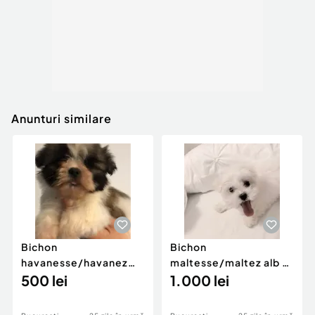
Anunturi similare
Bichon
Bichon
havanesse/havanez
maltesse/maltez alb 2
alb cu pete
500 lei
luni mini toy
1.000 lei