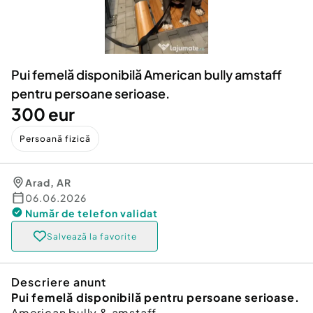
Locuri de munca
Utilaje agricole si industriale
Servicii
Piese auto si accesorii
Animale de companie
Dacia Duster
Afaceri și echipamente profesionale
Pui femelă disponibilă American bully amstaff
Inchiriere Bunuri si Vehicule
pentru persoane serioase.
300 eur
Persoană fizică
Arad
,
AR
06.06.2026
Număr de telefon
validat
Salvează la favorite
Descriere anunt
Pui femelă disponibilă pentru persoane serioase.
American bully & amstaff.