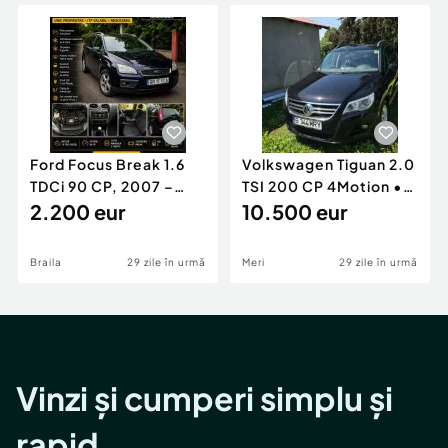
Locuri de munca
Utilaje agricole si industriale
Servicii
Piese auto si accesorii
Animale de companie
Dacia Duster
Afaceri și echipamente profesionale
Inchiriere Bunuri si Vehicule
Ford Focus Break 1.6
Volkswagen Tiguan 2.0
TDCi 90 CP, 2007 –
TSI 200 CP 4Motion •
Unic proprietar, ITP
2.200 eur
2009 • Manual •
10.500 eur
valabil
Benzină
Braila
29 zile în urmă
Meri
29 zile în urmă
Vinzi și cumperi simplu și
rapid