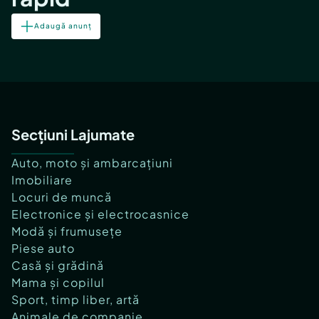
Adaugă anunț
Secțiuni Lajumate
Auto, moto și ambarcațiuni
Imobiliare
Locuri de muncă
Electronice și electrocasnice
Modă și frumusețe
Piese auto
Casă și grădină
Mama și copilul
Sport, timp liber, artă
Animale de companie