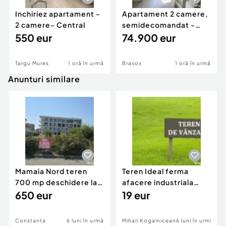
Inchiriez apartament -
Apartament 2 camere,
2 camere- Central
semidecomandat -
550 eur
Florilor
74.900 eur
Targu Mures
1 oră în urmă
Brasov
1 oră în urmă
Anunturi similare
Mamaia Nord teren
Teren Ideal ferma
700 mp deschidere la
afacere industriala
D24 si D25
650 eur
deschidere 71 ml la
19 eur
DN2A
Constanta
6 luni în urmă
Mihail Kogalniceanu
6 luni în urmă