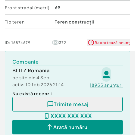
Cod ofertă / ID BLITZ: P175073
Front stradal (metri)
69
Id intern: P175073
Tip teren
Teren construcții
ID:
16874679
372
Raportează anunț
Companie
BLITZ Romania
pe site din
4 Sep
activ:
10 feb 2026 21:14
18955
anunțuri
Nu există recenzii
Trimite mesaj
XXXX XXX XXX
Arată numărul