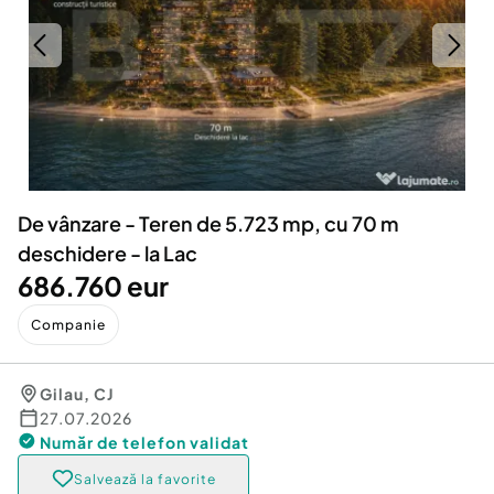
Locuri de munca
Utilaje agricole si industriale
Servicii
Piese auto si accesorii
Animale de companie
Dacia Duster
Afaceri și echipamente profesionale
Inchiriere Bunuri si Vehicule
De vânzare - Teren de 5.723 mp, cu 70 m
deschidere - la Lac
686.760 eur
Companie
Gilau
,
CJ
27.07.2026
Număr de telefon
validat
Salvează la favorite