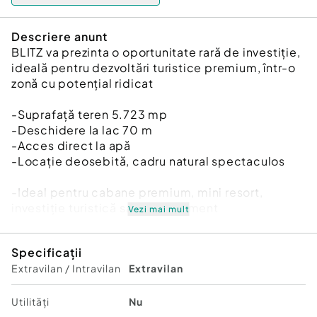
Descriere anunt
BLITZ va prezinta o oportunitate rară de investiție,
ideală pentru dezvoltări turistice premium, într-o
zonă cu potențial ridicat
-Suprafață teren 5.723 mp
-Deschidere la lac 70 m
-Acces direct la apă
-Locație deosebită, cadru natural spectaculos
-Ideal pentru cabane premium, mini resort,
investiție turistică sau de agrement
Vezi mai mult
Preț
Specificații
120 €/mp
Extravilan / Intravilan
Extravilan
Un teren cu adevărat special, perfect pentru un
proiect exclusivist la unul dintre cele mai căutate
Utilități
Nu
lacuri.