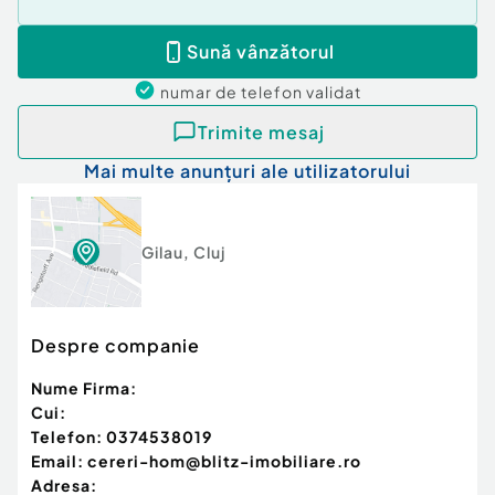
Sună vânzătorul
numar de telefon
validat
Trimite mesaj
Mai multe anunțuri ale utilizatorului
Gilau
,
Cluj
Despre companie
Nume Firma:
Cui:
Telefon:
0374538019
Email:
cereri-hom@blitz-imobiliare.ro
Adresa: