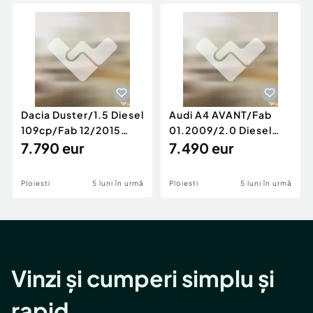
Locuri de munca
Utilaje agricole si industriale
Servicii
Piese auto si accesorii
Animale de companie
Dacia Duster
Afaceri și echipamente profesionale
Inchiriere Bunuri si Vehicule
Dacia Duster/1.5 Diesel
Audi A4 AVANT/Fab
109cp/Fab 12/2015
01.2009/2.0 Diesel
/Euro 5/GARANTIE 12
7.790 eur
140cp/Posibilitate
7.490 eur
LUNI
Rate/GARANTIE
Ploiesti
5 luni în urmă
Ploiesti
5 luni în urmă
Vinzi și cumperi simplu și
rapid