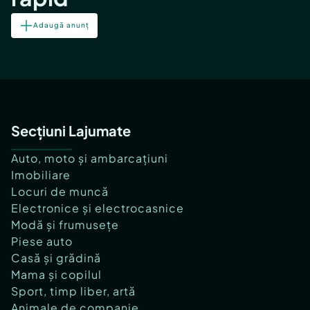
Adaugă anunț
Secțiuni Lajumate
Auto, moto și ambarcațiuni
Imobiliare
Locuri de muncă
Electronice și electrocasnice
Modă și frumusețe
Piese auto
Casă și grădină
Mama și copilul
Sport, timp liber, artă
Animale de companie