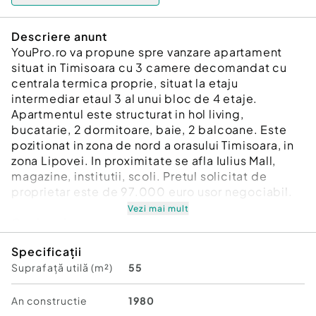
Descriere anunt
YouPro.ro va propune spre vanzare apartament
situat in Timisoara cu 3 camere decomandat cu
centrala termica proprie, situat la etaju
intermediar etaul 3 al unui bloc de 4 etaje.
Apartmentul este structurat in hol living,
bucatarie, 2 dormitoare, baie, 2 balcoane. Este
pozitionat in zona de nord a orasului Timisoara, in
zona Lipovei. In proximitate se afla Iulius Mall,
magazine, institutii, scoli. Pretul solicitat de
proprietar este de 97.000 euro usor negociabil.
Vezi mai mult
Confort:
1
Tip imobil:
Bloc de apartamente
Specificații
Număr Băi:
1
Suprafață utilă (m²)
55
An constructie
1980