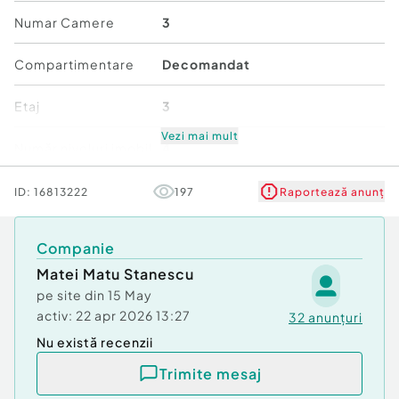
Numar Camere
3
Compartimentare
Decomandat
Etaj
3
Vezi mai mult
Număr niveluri imobil
4
Stare
Bună
ID:
16813222
197
Raportează anunț
Comfort
1
Companie
Matei Matu Stanescu
pe site din
15 May
activ:
22 apr 2026 13:27
32
anunțuri
Nu există recenzii
Trimite mesaj