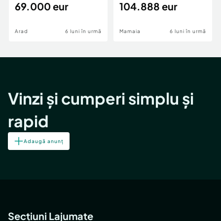
69.000 eur
cheie,langa Mega
104.888 eur
Image
Arad
6 luni în urmă
Mamaia
6 luni în urmă
Vinzi și cumperi simplu și
rapid
Adaugă anunț
Secțiuni Lajumate