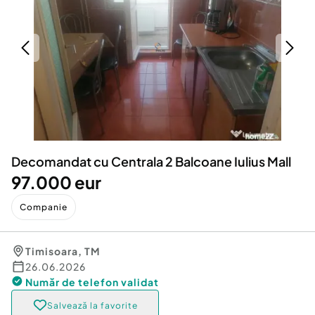
Locuri de munca
Utilaje agricole si industriale
Servicii
Piese auto si accesorii
Animale de companie
Dacia Duster
Afaceri și echipamente profesionale
Inchiriere Bunuri si Vehicule
Decomandat cu Centrala 2 Balcoane Iulius Mall
97.000 eur
Companie
Timisoara
,
TM
26.06.2026
Număr de telefon
validat
Salvează la favorite